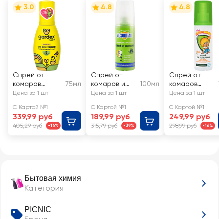
3.0
4.8
4.8
Спрей от
Спрей от
Спрей от
комаров
75мл
комаров и
100мл
комаров
детский
москитов
детский МОЕ
Цена за 1 шт
Цена за 1 шт
Цена за 1 шт
GARDEX Baby
MOSQUITALL
СОЛНЫШКО
С Картой №1
С Картой №1
С Картой №1
Универсальн
защитный
339,99 руб
189,99 руб
249,99 руб
ая защита
405,29 руб
315,79 руб
298,99 руб
-16%
-39%
-16%
Бытовая химия
Категория
PICNIC