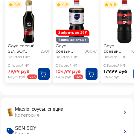
4.9
4.9
4.8
Забрать за 29₽
Баллы за отзыв
Соус соевый
Соус
Соус
SEN SOY
250г
соевый
1000мл
соевый
1
Original
BONVIDA
ЯМЧАН
Цена за 1 шт
Цена за 1 шт
Цена за 1 шт
Классический
Классическ
Классическ
С Картой №1
С Картой №1
С Картой №1
ий
ий
79,99 руб
104,99 руб
179,99 руб
105,29 руб
131,59 руб
189,49 руб
-24%
-20%
Масло, соусы, специи
Категория
SEN SOY