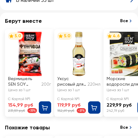
В наличии 55 шт
Берут вместе
Все
5.0
5.0
4.6
Вермишель
Уксус
Морские
SEN SOY
200г
рисовый для
220мл
водоросли для
Premium
приготовлен
приготовлени
Цена за 1 шт
Цена за 1 шт
Цена за 1 шт
Фунчоза
ия суши и
суши SEN SOY
С Картой №1
С Картой №1
С Картой №1
роллов SEN
Premium Суши
154,99 руб
119,99 руб
229,99 руб
SOY Premium
Нори, 10 листо
231,59 руб
152,69 руб
242,19 руб
-33%
-21%
Похожие товары
Все