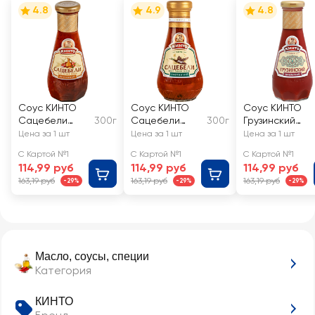
4.8
4.9
4.8
Соус КИНТО
Соус КИНТО
Соус КИНТО
Сацебели
300г
Сацебели
300г
Грузинский
Домашний
Охотничий
Шашлычный
Цена за 1 шт
Цена за 1 шт
Цена за 1 шт
томатный
томатный
С Картой №1
С Картой №1
С Картой №1
114,99 руб
114,99 руб
114,99 руб
163,19 руб
163,19 руб
163,19 руб
-29%
-29%
-29%
Масло, соусы, специи
Категория
КИНТО