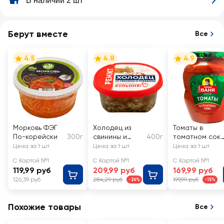
В наличии 2 шт
Берут вместе
Все
4.5
4.8
4.9
Морковь ФЭГ
Холодец из
Томаты в
По-корейски
300г
свинины и
400г
томатном сок
говядины
ДЯДЯ ВАНЯ
Цена за 1 шт
Цена за 1 шт
Цена за 1 шт
РЕМИТ
С Картой №1
С Картой №1
С Картой №1
119,99 руб
209,99 руб
169,99 руб
126,39 руб
284,29 руб
199,99 руб
-26%
-15%
Похожие товары
Все