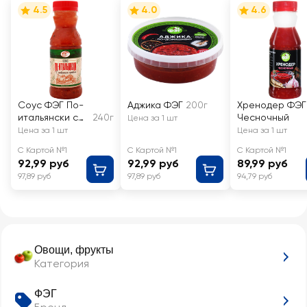
4.5
4.0
4.6
Соус ФЭГ По-
Аджика ФЭГ
200г
Хренодер ФЭГ
итальянски с
240г
Чесночный
Цена за 1 шт
прованскими
Цена за 1 шт
Цена за 1 шт
травами
С Картой №1
С Картой №1
С Картой №1
92,99 руб
92,99 руб
89,99 руб
97,89 руб
97,89 руб
94,79 руб
Овощи, фрукты
Категория
ФЭГ