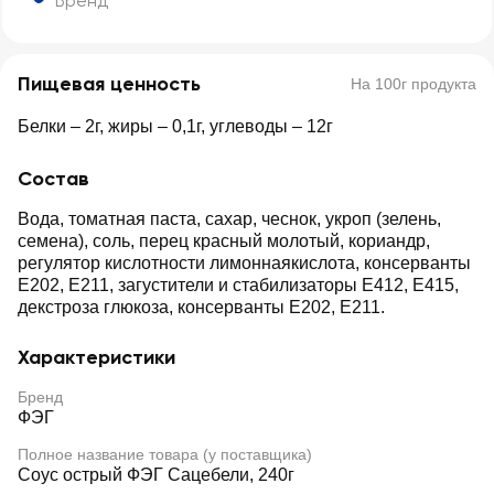
Бренд
Пищевая ценность
На 100г продукта
Белки – 2г, жиры – 0,1г, углеводы – 12г
Состав
Вода, томатная паста, сахар, чеснок, укроп (зелень,
семена), соль, перец красный молотый, кориандр,
регулятор кислотности лимоннаякислота, консерванты
Е202, Е211, загустители и стабилизаторы Е412, Е415,
декстроза глюкоза, консерванты Е202, Е211.
Характеристики
Бренд
ФЭГ
Полное название товара (у поставщика)
Соус острый ФЭГ Сацебели, 240г