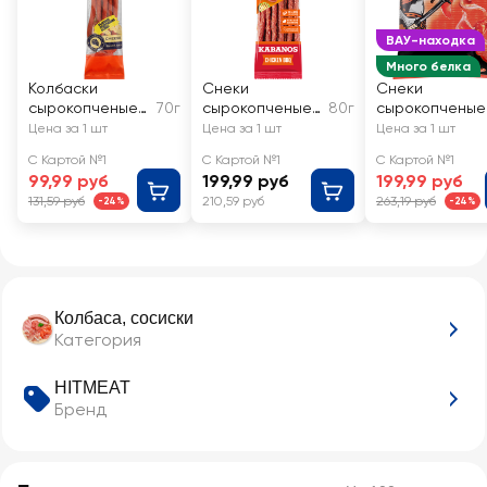
ВАУ-находка
Много белка
Колбаски
Снеки
Снеки
сырокопченые
70г
сырокопченые
80г
сырокопченые
РЕМИТ Kabanos
HITMEAT
SUPER
Цена за 1 шт
Цена за 1 шт
Цена за 1 шт
Cheese
Kabanos
Чакалака, из
С Картой №1
С Картой №1
С Картой №1
Chicken BBQ
курицы
99,99 руб
199,99 руб
199,99 руб
131,59 руб
210,59 руб
263,19 руб
-24%
-24%
Колбаса, сосиски
Категория
HITMEAT
Бренд