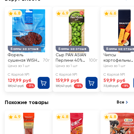
4.8
4.9
4.6
Баллы за отзыв
Баллы за отзыв
Баллы за отзы
Форель
Сыр PAN ASIAN
Чипсы
сушеная WISH
70г
Перлини 40%
100г
картофельные
FISH паутинка
со вкусом
SMAKKY со
Цена за 1 шт
Цена за 1 шт
Цена за 1 шт
васаби, без змж
вкусом грибов
С Картой №1
С Картой №1
С Картой №1
со сметаной
129,99 руб
159,99 руб
59,99 руб
189,47 руб
189,47 руб
73,68 руб
-31%
-15%
-18%
Похожие товары
Все
4.9
4.8
4.8