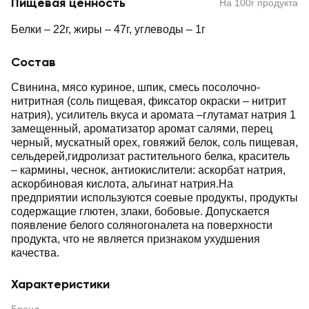
Пищевая ценность
На 100г продукта
Белки – 22г, жиры – 47г, углеводы – 1г
Состав
Свинина, мясо куриное, шпик, смесь посолочно-
нитритная (соль пищевая, фиксатор окраски – нитрит
натрия), усилитель вкуса и аромата –глутамат натрия 1
замещенный, ароматизатор аромат салями, перец
черный, мускатный орех, говяжий белок, соль пищевая,
сельдерей,гидролизат растительного белка, краситель
– кармины, чеснок, антиокислители: аскорбат натрия,
аскорбиновая кислота, альгинат натрия.На
предприятии используются соевые продукты, продукты
содержащие глютен, злаки, бобовые. Допускается
появление белого соляногоналета на поверхности
продукта, что не является признаком ухудшения
качества.
Характеристики