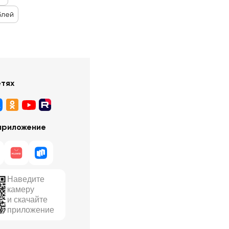
блей
етях
приложение
Наведите
камеру
и скачайте
приложение