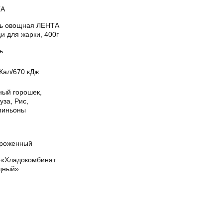
ТА
ь овощная ЛЕНТА
и для жарки, 400г
ь
Кал/670 кДж
ный горошек,
уза, Рис,
иньоны
роженный
«Хладокомбинат
дный»