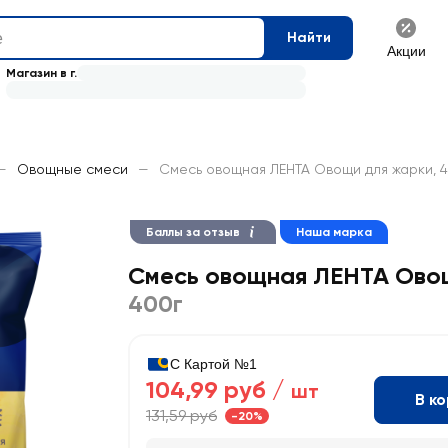
Найти
Акции
Магазин в г.
—
Овощные смеси
—
Смесь овощная ЛЕНТА Овощи для жарки, 
Баллы за отзыв
Наша марка
Смесь овощная ЛЕНТА Ово
400г
С Картой №1
104,99 руб /
шт
В к
131,59 руб
-20%