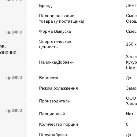
Бренд
ЛЕН
Полное название
Смес
товара (у поставщика)
Овощ
Форма Выпуска
Смес
0
0
Энергетическая
160 к
ов.
ценность
означно
Зеле
Начинка/Добавки
Кукур
Шамп
0
0
Веганское
Да
Режим охлаждения
Замо
ООО 
Производитель
Запа
0
0
Порционный
Нет
Количество порций
0
Полуфабрикат
Да