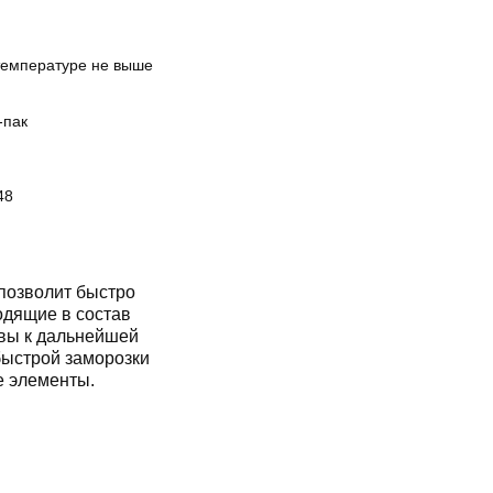
температуре не выше
-пак
48
позволит быстро
одящие в состав
вы к дальнейшей
быстрой заморозки
е элементы.