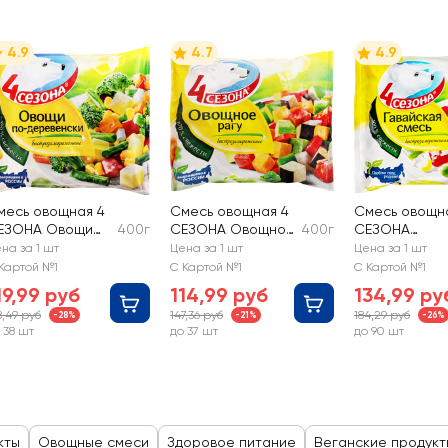
4.9
4.7
4.9
месь овощная 4
Смесь овощная 4
Смесь овощн
ЕЗОНА Овощи
400г
СЕЗОНА Овощное
400г
СЕЗОНА
о-деревенски
рагу
Гавайская
на за 1 шт
Цена за 1 шт
Цена за 1 шт
Картой №1
С Картой №1
С Картой №1
19,99 руб
114,99 руб
134,99 ру
8,49 руб
147,36 руб
184,29 руб
-28%
-21%
-26%
 38 шт
до 37 шт
до 90 шт
кты
Овощные смеси
Здоровое питание
Веганские продукт