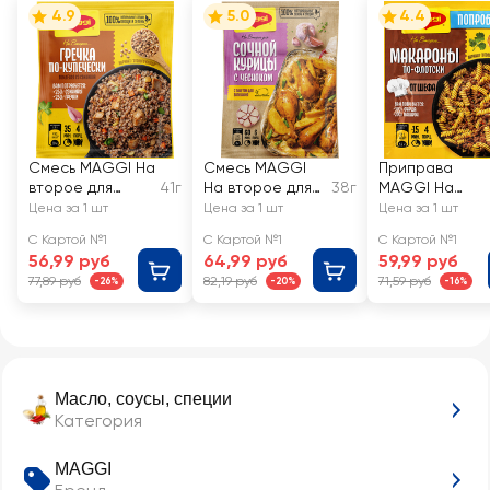
4.9
5.0
4.4
Смесь MAGGI На
Смесь MAGGI
Приправа
второе для
41г
На второе для
38г
MAGGI На
гречки по-
курицы с
второе
Цена за 1 шт
Цена за 1 шт
Цена за 1 шт
купечески
чесноком
Макароны по-
С Картой №1
С Картой №1
С Картой №1
флотски от
56,99 руб
64,99 руб
59,99 руб
шефа
77,89 руб
82,19 руб
71,59 руб
-26%
-20%
-16%
Масло, соусы, специи
Категория
MAGGI