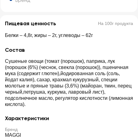
Бренд
Пищевая ценность
На 100г продукта
Белки – 4,8г, жиры – 2г, углеводы – 62г
Состав
Сушеные овощи (томат (порошок), паприка, лук
(порошок (6%) (чеснок, свекла (порошок)), пшеничная
мука (содержит глютен),йодированная соль (соль,
йодат калия), сахар, крахмал кукурузный, специи
молотые и пряные травы (3,6%) (майоран, тмин, перец
черный,петрушка, куркума, лавровый лист),
подсолнечное масло, регулятор кислотности (лимонная
кислота).
Характеристики
Бренд
MAGGI