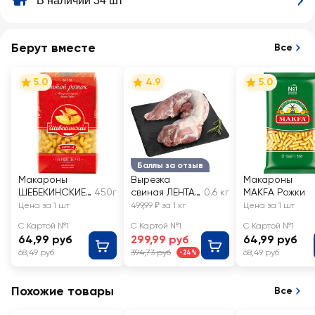
В наличии 34 шт
Берут вместе
Все
5.0
4.9
5.0
Баллы за отзыв
Макароны
Вырезка
Макароны
ШЕБЕКИНСКИЕ
450г
свиная ЛЕНТА
0.6 кг
MAKFA Рожки
Витой рожок
FRESH
Цена за 1 шт
499,99 ₽ за 1 кг
Цена за 1 шт
№388 группа А
С Картой №1
С Картой №1
С Картой №1
64,99 руб
299,99 руб
64,99 руб
68,49 руб
394,73 руб
68,49 руб
-24%
Похожие товары
Все