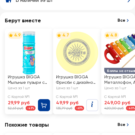
В наличии 99 шт
Берут вместе
Все
4.9
4.7
4.8
Баллы за отзы
Игрушка BIGGA
Игрушка BIGGA
Игрушка BIGG
Мыльные пузыри с
Фрисби с дизайном
Металлофон, А
лабиринтом на
23см
YJ080250122
Цена за 1 шт
Цена за 1 шт
Цена за 1 шт
крышке, 55мл, Арт.
С Картой №1
С Картой №1
С Картой №1
BB258
29,99 руб
49,99 руб
249,00 руб
52,63 руб
135,79 руб
420,00 руб
-43%
-63%
-40%
Похожие товары
Все