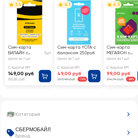
3.5
4.1
4.3
Сим-карта
Сим-карта YOTA с
Сим-карта
БИЛАЙН с
1шт
балансом 250руб
МЕГАФОН с
балансом 150
балансом 300
Цена за 1 шт
Цена за 1 шт
Цена за 1 шт
рублей
С Картой №1
С Картой №1
С Картой №1
149,00 руб
49,00 руб
99,00 руб
156,85 руб
209,48 руб
314,74 руб
-76%
-68%
Категория
СБЕРМОБАЙЛ
Бренд