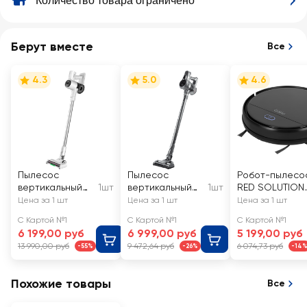
Количество товара ограничено
качественная. 
вариант отлич
Берут вместе
Все
4.3
5.0
4.6
Пылесос
Пылесос
Робот-пылесо
вертикальный
1шт
вертикальный
1шт
RED SOLUTION
RED SOLUTION
РЕДМОНД
мощность 18Вт
Цена за 1 шт
Цена за 1 шт
Цена за 1 шт
мощность 160Вт,
черный, сухая
Арт. R573
С Картой №1
С Картой №1
С Картой №1
Арт. V375
уборка,
6 199,00 руб
6 999,00 руб
5 199,00 руб
108х23х21см,
13 990,00 руб
9 472,64 руб
6 074,73 руб
-55%
-26%
-14
Арт. RV-UR371
Похожие товары
Все