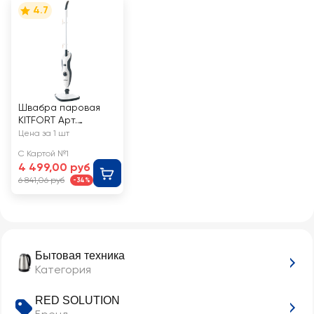
4.7
Швабра паровая
KITFORT Арт.
КТ-1006
Цена за 1 шт
С Картой №1
4 499,00 руб
6 841,06 руб
-34%
Бытовая техника
Категория
RED SOLUTION