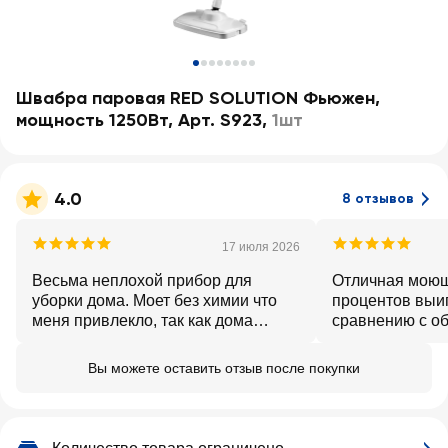
Швабра паровая RED SOLUTION Фьюжен,
мощность 1250Вт, Арт. S923
,
1шт
4.0
8 отзывов
17 июля 2026
Весьма неплохой прибор для
Отличная моюща
уборки дома. Моет без химии что
процентов выи
меня привлекло, так как дома
сравнению с о
собака. Отлично промывает
а тем более тр
линолеум и кафель. Довольно
Микрофона идёт
Вы можете оставить отзыв после покупки
лёгкая и в руке держать удобно.
хорошо собирае
Минус - маленький резервуар для
оставляет разв
воды. В целом вполне устраивает,
небольшой рез
покупкой довольны.
приходится доб