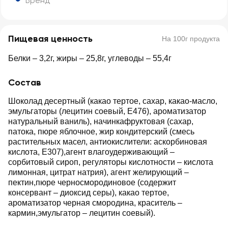
Бренд
Пищевая ценность
На 100г продукта
Белки – 3,2г, жиры – 25,8г, углеводы – 55,4г
Состав
Шоколад десертный (какао тертое, сахар, какао-масло,
эмульгаторы (лецитин соевый, Е476), ароматизатор
натуральный ваниль), начинкафруктовая (сахар,
патока, пюре яблочное, жир кондитерский (смесь
растительных масел, антиокислители: аскорбиновая
кислота, Е307),агент влагоудерживающий –
сорбитовый сироп, регуляторы кислотности – кислота
лимонная, цитрат натрия), агент желирующий –
пектин,пюре черносмородиновое (содержит
консервант – диоксид серы), какао тертое,
ароматизатор черная смородина, краситель –
кармин,эмульгатор – лецитин соевый).