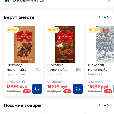
В наличии 49 шт
Берут вместе
Все
4.4
4.7
4.9
Шоколад
Шоколад
Шоколад
молочный
180г
молочный
180г
молочный
КОММУНАРКА с
КОММУНАРКА с
КОММУНАРКА 
Цена за 1 шт
Цена за 1 шт
Цена за 1 шт
соленой
начинкой со
начинкой
С Картой №1
С Картой №1
С Картой №1
карамелью
вкусом виски
трюфельный
189,99 руб
189,99 руб
189,99 руб
со сливками
элит
263,15 руб
263,15 руб
263,15 руб
-27%
-27%
-27%
Похожие товары
Все