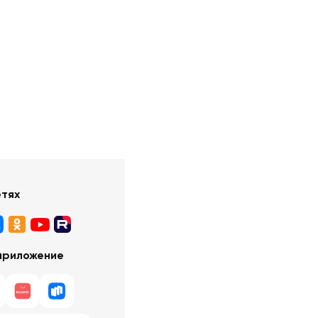
етях
приложение