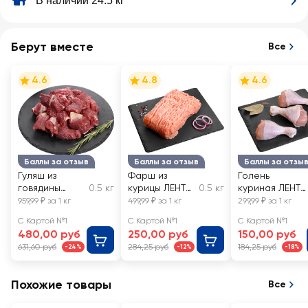
В наличии 24.5 кг
Берут вместе
Все
4.6
4.8
4.6
Баллы за отзыв
Баллы за отзыв
Баллы за отзы
Гуляш из
Фарш из
Голень
говядины
0.5 кг
курицы ЛЕНТА
0.5 кг
куриная ЛЕНТА
бескостный
FRESH
FRESH,
959,99 ₽ за 1 кг
499,99 ₽ за 1 кг
299,99 ₽ за 1 кг
ЛЕНТА FRESH
весовая
С Картой №1
С Картой №1
С Картой №1
480,00 руб
250,00 руб
150,00 руб
631,60 руб
284,25 руб
184,25 руб
-24%
-12%
-18%
Похожие товары
Все