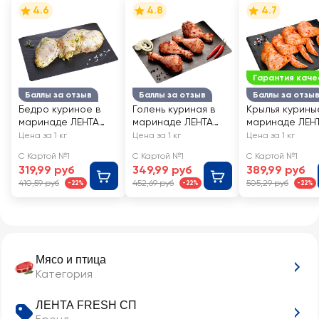
4.6
4.8
4.7
Гарантия каче
Баллы за отзыв
Баллы за отзыв
Баллы за отзы
Бедро куриное в
Голень куриная в
Крылья курины
маринаде ЛЕНТА
маринаде ЛЕНТА
маринаде ЛЕН
FRESH
FRESH
FRESH
Цена за 1 кг
Цена за 1 кг
Цена за 1 кг
С Картой №1
С Картой №1
С Картой №1
319,99 руб
349,99 руб
389,99 руб
410,59 руб
452,69 руб
505,29 руб
-22%
-22%
-22%
Мясо и птица
Категория
ЛЕНТА FRESH СП