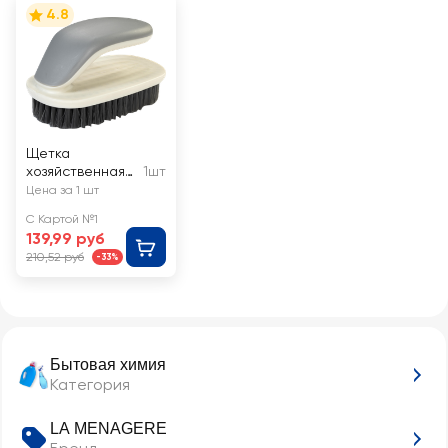
4.8
Щетка
хозяйственная
1шт
универсальная
Цена за 1 шт
LA MENAGERE,
С Картой №1
12x7см
139,99 руб
210,52 руб
-33%
Бытовая химия
Категория
LA MENAGERE