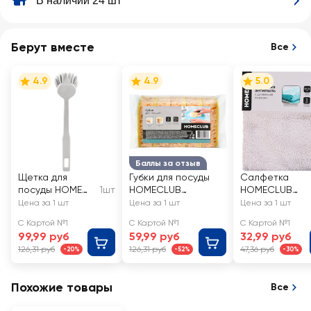
В наличии 24 шт
Берут вместе
Все
4.9
4.9
5.0
Баллы за отзыв
Щетка для
Губки для посуды
Салфетка
посуды HOME
1шт
HOMECLUB
HOMECLUB
QUEEN круглая,
скругленные края,
30x30см анти
Цена за 1 шт
Цена за 1 шт
Цена за 1 шт
Арт. 77380
крупнопористые,
пыль, с длинны
С Картой №1
С Картой №1
С Картой №1
9,5х6,5х3см, 5шт
ворсом,
99,99 руб
59,99 руб
32,99 руб
микрофибра,
126,31 руб
126,31 руб
47,36 руб
-20%
-52%
-30%
Арт. 9128
Похожие товары
Все