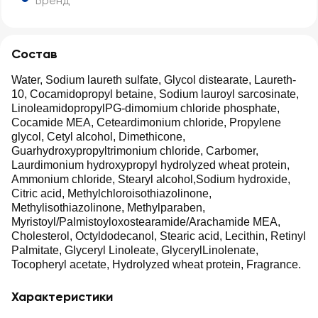
Бренд
Состав
Water, Sodium laureth sulfate, Glycol distearate, Laureth-
10, Cocamidopropyl betaine, Sodium lauroyl sarcosinate,
LinoleamidopropylPG-dimomium chloride phosphate,
Cocamide MEA, Ceteardimonium chloride, Propylene
glycol, Cetyl alcohol, Dimethicone,
Guarhydroxypropyltrimonium chloride, Carbomer,
Laurdimonium hydroxypropyl hydrolyzed wheat protein,
Ammonium chloride, Stearyl alcohol,Sodium hydroxide,
Citric acid, Methylchloroisothiazolinone,
Methylisothiazolinone, Methylparaben,
Myristoyl/Palmistoyloxostearamide/Arachamide MEA,
Cholesterol, Octyldodecanol, Stearic acid, Lecithin, Retinyl
Palmitate, Glyceryl Linoleate, GlycerylLinolenate,
Tocopheryl acetate, Hydrolyzed wheat protein, Fragrance.
Характеристики