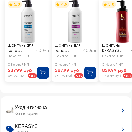
5.0
4.9
5.0
Шампунь для
Шампунь для
Шампунь
волос
400мл
волос
400мл
KERASYS
KERASYS
KERASYS
Ориентал
Цена за 1 шт
Цена за 1 шт
Цена за 1 шт
увлажняющи
восстанавли
С Картой №1
С Картой №1
С Картой №1
й
вающий
587,99 руб
587,99 руб
859,99 руб
784,20 руб
784,29 руб
1 146,49 руб
-25%
-25%
-24%
Уход и гигиена
Категория
KERASYS