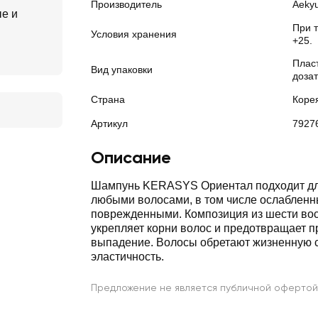
Производитель
Aekyu
е и
ы
При 
Условия хранения
+25.
Плас
Вид упаковки
доза
Страна
Коре
Артикул
7927
Описание
Шампунь KERASYS Ориентал подходит дл
любыми волосами, в том числе ослабленн
поврежденными. Композиция из шести во
укрепляет корни волос и предотвращает 
выпадение. Волосы обретают жизненную си
эластичность.
Предложение не является публичной офертой