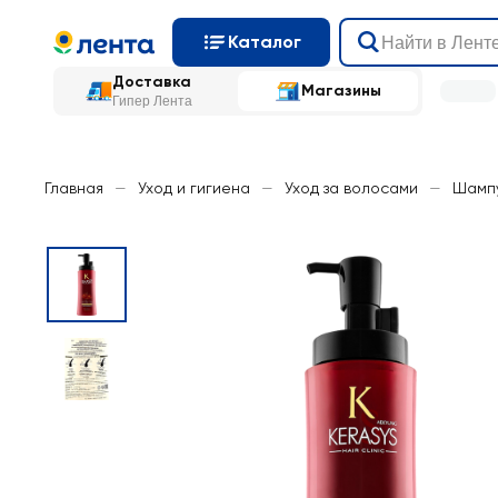
Каталог
Доставка
Магазины
Гипер Лента
Главная
—
Уход и гигиена
—
Уход за волосами
—
Шамп