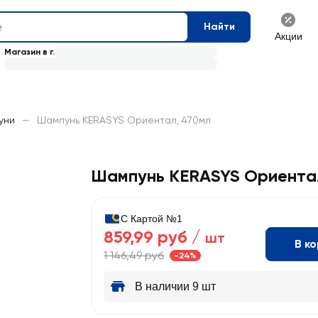
Найти
Акции
Магазин в г.
уни
—
Шампунь KERASYS Ориентал, 470мл
Шампунь KERASYS Ориента
С Картой №1
859,99 руб /
шт
В к
1 146,49 руб
-24%
В наличии 9 шт