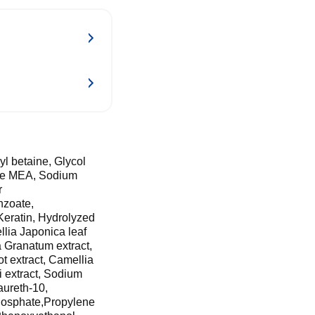
l betaine, Glycol
ide MEA, Sodium
r
nzoate,
Keratin, Hydrolyzed
llia Japonica leaf
a Granatum extract,
ot extract, Camellia
 extract, Sodium
aureth-10,
hosphate,Propylene