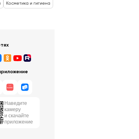
й
Косметика и гигиена
етях
приложение
Наведите
камеру
и скачайте
приложение