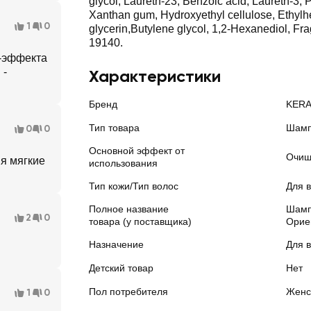
glycol, Laureth-23, Benzoic acid, Laureth-3,
Xanthan gum, Hydroxyethyl cellulose, Ethylh
1
0
glycerin,Butylene glycol, 1,2-Hexanediol, Fr
19140.
у-эффекта
 -
Характеристики
Бренд
KER
Тип товара
Шамп
0
0
Основной эффект от
Очищ
я мягкие
использования
Тип кожи/Тип волос
Для в
Полное название
Шамп
2
0
товара (у поставщика)
Орие
Назначение
Для 
Детский товар
Нет
Пол потребителя
Женс
1
0