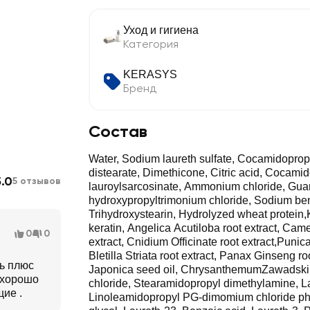
Уход и гигиена
Категория
KERASYS
Бренд
Состав
Water, Sodium laureth sulfate, Cocamidopropy
distearate, Dimethicone, Citric acid, Cocam
5.0
5 отзывов
lauroylsarcosinate, Ammonium chloride, Gua
hydroxypropyltrimonium chloride, Sodium be
Trihydroxystearin, Hydrolyzed wheat protein,
keratin, Angelica Acutiloba root extract, Came
0
0
extract, Cnidium Officinate root extract,Punic
Bletilla Striata root extract, Panax Ginseng ro
ь плюс
Japonica seed oil, ChrysanthemumZawadskii
 хорошо
chloride, Stearamidopropyl dimethylamine, L
ие .
Linoleamidopropyl PG-dimomium chloride p