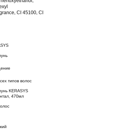
 Phenoxyethanol,
exyl
agrance, CI 45100, CI
ASYS
унь
ение
сех типов волос
унь KERASYS
нтал, 470мл
волос
кий