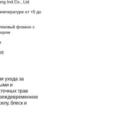
ng Ind.Co., Ltd
температуре от +5 до
тиковый флакон с
тором
я
68
я ухода за
ыми и
сточных трав
преждевременное
лу, блеск и