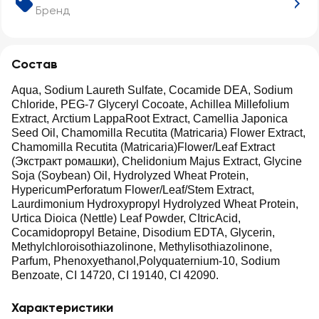
Бренд
Состав
Aqua, Sodium Laureth Sulfate, Cocamide DEA, Sodium
Chloride, PEG-7 Glyceryl Cocoate, Achillea Millefolium
Extract, Arctium LappaRoot Extract, Camellia Japonica
Seed Oil, Chamomilla Recutita (Matricaria) Flower Extract,
Chamomilla Recutita (Matricaria)Flower/Leaf Extract
(Экстракт ромашки), Chelidonium Majus Extract, Glycine
Soja (Soybean) Oil, Hydrolyzed Wheat Protein,
HypericumPerforatum Flower/Leaf/Stem Extract,
Laurdimonium Hydroxypropyl Hydrolyzed Wheat Protein,
Urtica Dioica (Nettle) Leaf Powder, CItricAcid,
Cocamidopropyl Betaine, Disodium EDTA, Glycerin,
Methylchloroisothiazolinone, Methylisothiazolinone,
Parfum, Phenoxyethanol,Polyquaternium-10, Sodium
Benzoate, CI 14720, CI 19140, CI 42090.
Характеристики