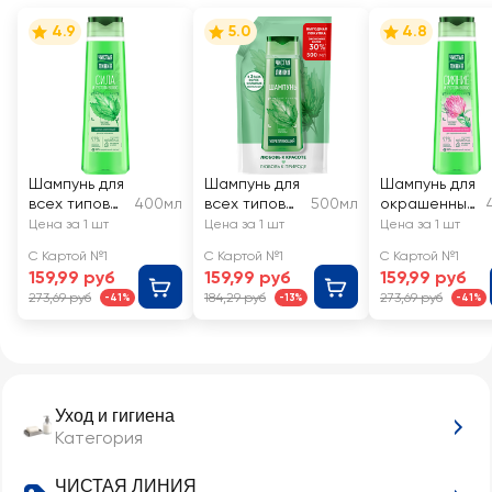
чистота
4.9
5.0
4.8
Шампунь для
Шампунь для
Шампунь для
всех типов
400мл
всех типов
500мл
окрашенных
волос
волос
волос
Цена за 1 шт
Цена за 1 шт
Цена за 1 шт
ЧИСТАЯ
ЧИСТАЯ
ЧИСТАЯ
С Картой №1
С Картой №1
С Картой №1
ЛИНИЯ
ЛИНИЯ
ЛИНИЯ
159,99 руб
159,99 руб
159,99 руб
Крапива, на
Укрепляющи
Шелковистый
273,69 руб
184,29 руб
273,69 руб
-41%
-13%
-41%
отваре
й на отваре
блеск
целебных
целебных
Клевер, на
трав
трав
отваре
целебных
трав
Уход и гигиена
Категория
ЧИСТАЯ ЛИНИЯ