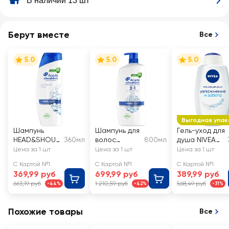
В наличии 13 шт
Берут вместе
Все
5.0
5.0
5.0
Выгодная упак
Шампунь
Шампунь для
Гель-уход для
HEAD&SHOUL
360мл
волос
800мл
душа NIVEA
DERS
HEAD&SHOUL
Увлажнение и
Цена за 1 шт
Цена за 1 шт
Цена за 1 шт
Основной
DERS
забота, для
С Картой №1
С Картой №1
С Картой №1
уход, против
Основной
всей семьи,
369,99 руб
699,99 руб
389,99 руб
перхоти
уход, против
увлажняющий
663,19 руб
1 210,59 руб
568,49 руб
-44%
-42%
-31%
перхоти
Похожие товары
Все