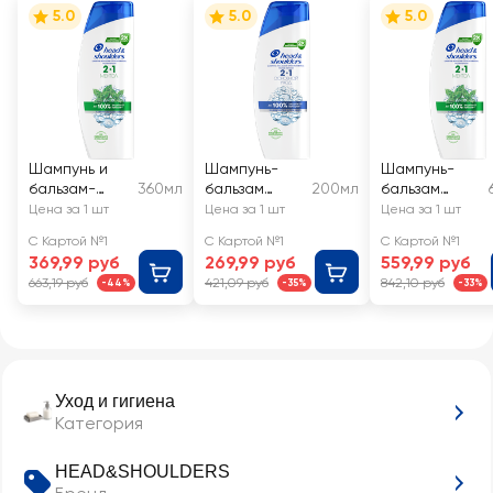
5.0
5.0
5.0
Шампунь и
Шампунь-
Шампунь-
бальзам-
360мл
бальзам
200мл
бальзам
ополаскиват
HEAD&SHOUL
HEAD&SHOUL
Цена за 1 шт
Цена за 1 шт
Цена за 1 шт
ель
DERS
DERS Ментол
С Картой №1
С Картой №1
С Картой №1
HEAD&SHOUL
Основной
2в1 против
369,99 руб
269,99 руб
559,99 руб
DERS 2в1
уход 2в1
перхоти
663,19 руб
421,09 руб
842,10 руб
-44%
-35%
-33%
Ментол
против
перхоти
Уход и гигиена
Категория
HEAD&SHOULDERS