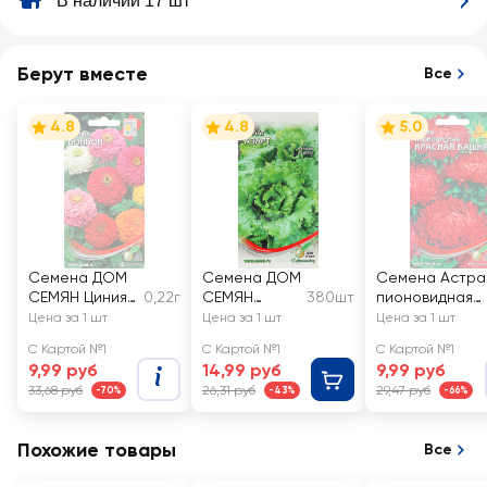
В наличии 17 шт
Берут вместе
Все
4.8
4.8
5.0
Семена ДОМ
Семена ДОМ
Семена Астра
СЕМЯН Циния
0,22г
СЕМЯН
380шт
пионовидная
Бонбон
Салат Азарт
Красная башн
Цена за 1 шт
Цена за 1 шт
Цена за 1 шт
С Картой №1
С Картой №1
С Картой №1
9,99 руб
14,99 руб
9,99 руб
33,68 руб
26,31 руб
29,47 руб
-70%
-43%
-66%
Похожие товары
Все