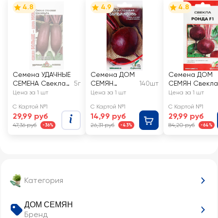
4.8
4.9
4.8
Семена УДАЧНЫЕ
Семена ДОМ
Семена ДОМ
СЕМЕНА Свекла
5г
СЕМЯН
140шт
СЕМЯН Свекла
Цилиндра
Свекла Бычья
Ронда F1
Цена за 1 шт
Цена за 1 шт
Цена за 1 шт
кровь
С Картой №1
С Картой №1
С Картой №1
29,99 руб
14,99 руб
29,99 руб
47,36 руб
26,31 руб
84,20 руб
-36%
-43%
-64%
Категория
ДОМ СЕМЯН
Бренд