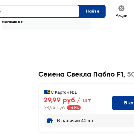
Найти
Акции
Магазин в г.
Семена Свекла Пабло F1
,
5
С Картой №1
29,99 руб /
шт
В к
58,94 руб
-49%
В наличии 40 шт