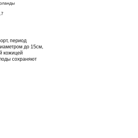
рланды
17
орт, период
диаметром до 15см,
ой кожицей
Плоды сохраняют