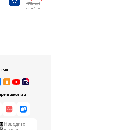
47,36 руб
-57%
до 47 шт
етях
приложение
Наведите
камеру