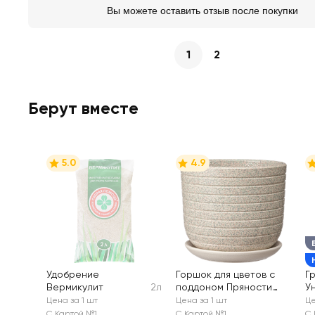
Вы можете оставить отзыв после покупки
1
2
Берут вместе
5.0
4.9
Удобрение
Горшок для цветов с
Г
Вермикулит
2л
поддоном Пряности
У
1,6л d=15см, белый бук
Цена за 1 шт
Цена за 1 шт
Це
№2, Арт. КС-Бук2-284-
С Картой №1
С Картой №1
С 