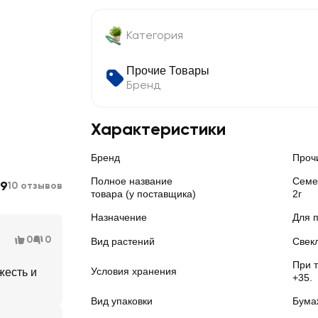
Категория
Прочие Товары
Бренд
Характеристики
Бренд
Проч
Полное название
Семе
.9
10 отзывов
товара (у поставщика)
2г
Назначение
Для п
0
0
Вид растений
Свек
При т
Условия хранения
жесть и
+35.
Вид упаковки
Бума