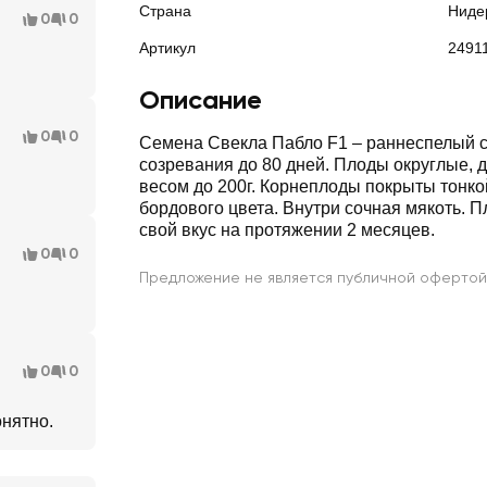
Страна
Ниде
0
0
Артикул
2491
Описание
0
0
Семена Свекла Пабло F1 – раннеспелый с
созревания до 80 дней. Плоды округлые, 
весом до 200г. Корнеплоды покрыты тонк
бордового цвета. Внутри сочная мякоть. 
свой вкус на протяжении 2 месяцев.
0
0
Предложение не является публичной офертой
0
0
онятно.