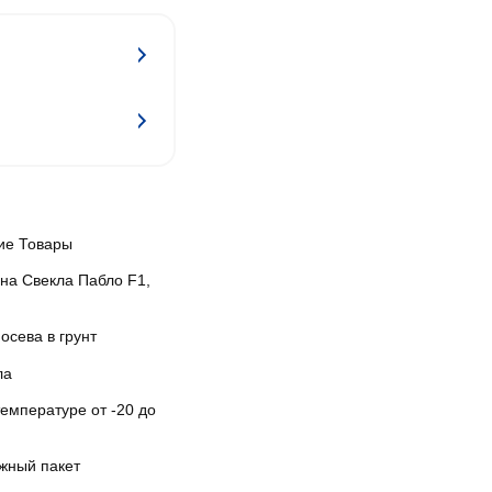
ие Товары
на Свекла Пабло F1,
осева в грунт
ла
емпературе от -20 до
жный пакет