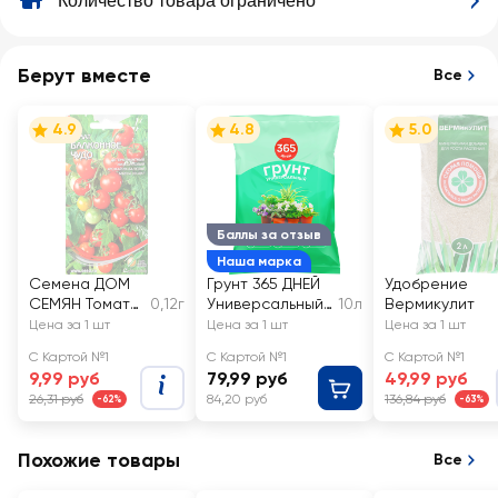
Количество товара ограничено
Берут вместе
Все
4.9
4.8
5.0
Баллы за отзыв
Наша марка
Семена ДОМ
Грунт 365 ДНЕЙ
Удобрение
СЕМЯН Томат
0,12г
Универсальный
10л
Вермикулит
Балконное
2
Цена за 1 шт
Цена за 1 шт
Цена за 1 шт
чудо
С Картой №1
С Картой №1
С Картой №1
9,99 руб
79,99 руб
49,99 руб
26,31 руб
84,20 руб
136,84 руб
-62%
-63%
Похожие товары
Все