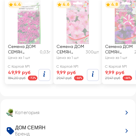
4.4
4.6
4.8
Семена ДОМ
Семена ДОМ
Семена ДОМ
СЕМЯН
0,03г
СЕМЯН
300шт
СЕМЯН
Петуния
Петуния Пинк
Петуния
Цена за 1 шт
Цена за 1 шт
Цена за 1 шт
ампельная
Леди
Мария
С Картой №1
С Картой №1
С Картой №1
Вельвет
Мирабелла
49,99 руб
9,99 руб
9,99 руб
184,20 руб
29,47 руб
29,47 руб
-72%
-66%
-66%
Категория
ДОМ СЕМЯН
Бренд