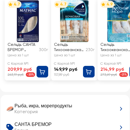
4.7
4.7
4.9
Сельдь САНТА
Сельдь
Сельдь
БРЕМОР
300г
Тихоокеанская
230г
Тихоокеанская
Матиас ХХL
слабосоленая
слабосоленая
Цена за 1 шт
Цена за 1 шт
Цена за 1 шт
отборный,
РУССКОЕ
РУССКОЕ
С Картой №1
С Картой №1
С Картой №1
филе в масле
МОРЕ
МОРЕ К
209,99 руб
149,99 руб
214,99 руб
Бочковая,
картошке,
263,19 руб
157,89 руб
273,69 руб
-20%
-21%
филе
филе в масле
Рыба, икра, морепродукты
Категория
САНТА БРЕМОР