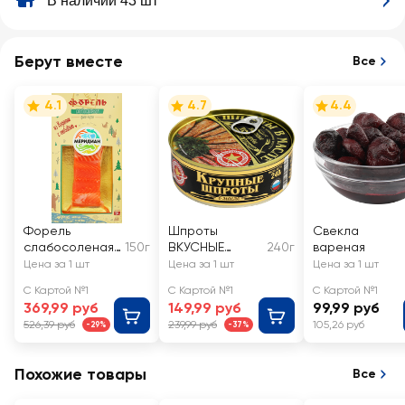
В наличии 43 шт
Берут вместе
Все
4.1
4.7
4.4
Форель
Шпроты
Свекла
слабосоленая
150г
ВКУСНЫЕ
240г
вареная
МЕРИДИАН
КОНСЕРВЫ
Цена за 1 шт
Цена за 1 шт
Цена за 1 шт
филе-кусок
крупные
С Картой №1
С Картой №1
С Картой №1
369,99 руб
149,99 руб
99,99 руб
526,39 руб
239,99 руб
105,26 руб
-29%
-37%
Похожие товары
Все