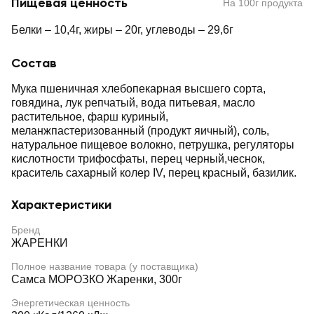
Пищевая ценность
На 100г продукта
Белки – 10,4г, жиры – 20г, углеводы – 29,6г
Состав
Мука пшеничная хлебопекарная высшего сорта,
говядина, лук репчатый, вода питьевая, масло
растительное, фарш куриный,
меланжпастеризованный (продукт яичный), соль,
натуральное пищевое волокно, петрушка, регуляторы
кислотности трифосфаты, перец черный,чеснок,
краситель сахарный колер IV, перец красный, базилик.
Характеристики
Бренд
ЖАРЕНКИ
Полное название товара (у поставщика)
Самса МОРОЗКО Жаренки, 300г
Энергетическая ценность