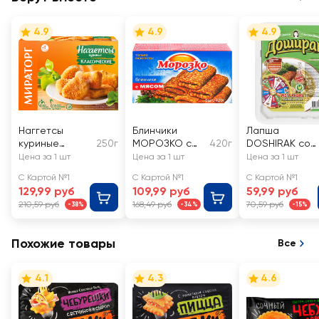
4.9
4.9
4.9
Наггетсы
Блинчики
Лапша
куриные
250г
МОРОЗКО с
420г
DOSHIRAK со
МИРАТОРГ
мясом
вкусом курицы
Цена за 1 шт
Цена за 1 шт
Цена за 1 шт
Классические
С Картой №1
С Картой №1
С Картой №1
129,99 руб
109,99 руб
59,99 руб
210,59 руб
168,49 руб
70,59 руб
-38%
-34%
-15%
Похожие товары
Все
4.1
4.3
4.6