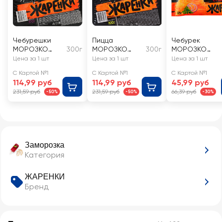
Чебурешки
Пицца
Чебурек
МОРОЗКО
300г
МОРОЗКО
300г
МОРОЗКО
Жаренки с
Жаренки
Жаренки с
Цена за 1 шт
Цена за 1 шт
Цена за 1 шт
ветчиной и
мясом
С Картой №1
С Картой №1
С Картой №1
сыром
114,99 руб
114,99 руб
45,99 руб
231,59 руб
231,59 руб
66,39 руб
-50%
-50%
-30%
Заморозка
Категория
ЖАРЕНКИ
Бренд