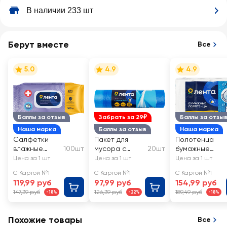
В наличии 233 шт
Берут вместе
Все
5.0
4.9
4.9
Баллы за отзыв
Забрать за 29₽
Баллы за отзы
Наша марка
Баллы за отзыв
Наша марка
Салфетки
Пакет для
Полотенца
влажные
100шт
мусора с
20шт
бумажные
ЛЕНТА с
завязками
ЛЕНТА 2 слоя
Цена за 1 шт
Цена за 1 шт
Цена за 1 шт
антибактери
ЛЕНТА 60л
С Картой №1
С Картой №1
С Картой №1
альным
60х70см
119,99 руб
97,99 руб
154,99 руб
эффектом
147,39 руб
126,39 руб
189,49 руб
-18%
-22%
-18%
Похожие товары
Все