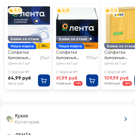
5.0
4.8
5.0
Баллы за отзыв
Баллы за отзыв
Наша марка
Наша марка
Баллы за отзы
Салфетки
Салфетки
Салфетки
бумажные
25шт
бумажные
100шт
бумажные
ЛЕНТА 2 слоя
ЛЕНТА белые
SUPER
Цена за 1 шт
Цена за 1 шт
Цена за 1 шт
белые
1-слой,
Цветные 3-
С Картой №1
С Картой №1
С Картой №1
33x33см
24х24см
слоя, 33х33см
64,99 руб
61,99 руб
109,99 руб
68,42 руб
73,68 руб
157,89 руб
-15%
-30%
Кухня
Категория