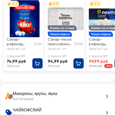
4.9
5.0
5.0
Баллы за отзыв
Баллы за отзы
Наша марка
Наша марка
Сахар-
Сахар-песок
Сахар-
рафинад
0,5кг
прессованны
1000г
рафинад
ЧАЙКОФСКИЙ
й СВ ТС 1
ЛЕНТА белый
Цена за 1 шт
Цена за 1 шт
Цена за 1 шт
кусковой
С Картой №1
С Картой №1
С Картой №1
категория
74,99 руб
94,99 руб
99,99 руб
Экстра ГОСТ
78,99 руб
99,99 руб
131,59 руб
-24%
Макароны, крупы, мука
Категория
ЧАЙКОФСКИЙ