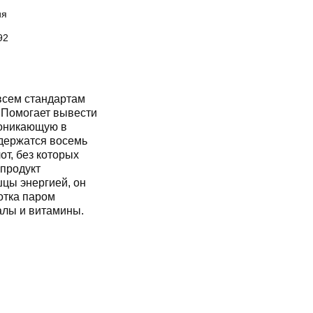
ия
92
всем стандартам
. Помогает вывести
роникающую в
одержатся восемь
т, без которых
 продукт
цы энергией, он
отка паром
алы и витамины.