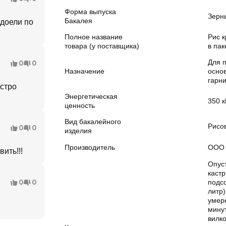
Форма выпуска
Зерн
Бакалея
адоели по
Полное название
Рис 
товара (у поставщика)
в пак
Для 
0
0
Назначение
осно
гарн
ыстро
Энергетическая
350 к
ценность
Вид бакалейного
Рисо
0
0
изделия
Производитель
ООО 
ить!!!
Опуст
каст
0
0
подс
литр)
умер
минут
вилко