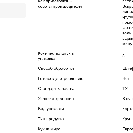
Как приготовить -
петлю
советы производителя
Вскры
лини
круп
помес
холо
воду.
варки
минут
Количество штук в
5
упаковке
Способ обработки
Шлиф
Готово к употреблению
Нет
Стандарт качества
ТУ
Условия хранения
В сух
Вид упаковки
Карт
Тип продукта
Круп
Кухни мира
Евро