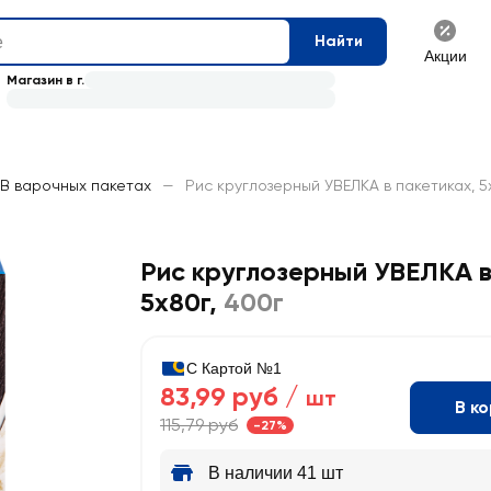
Найти
Акции
Магазин в г.
В варочных пакетах
—
Рис круглозерный УВЕЛКА в пакетиках, 5
Рис круглозерный УВЕЛКА в
5х80г
,
400г
С Картой №1
83,99 руб /
шт
В к
115,79 руб
-27%
В наличии 41 шт