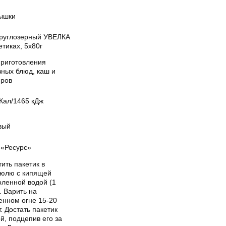
ышки
круглозерный УВЕЛКА
етиках, 5х80г
приготовления
вных блюд, каш и
иров
Кал/1465 кДж
вый
«Ресурс»
ить пакетик в
рюлю с кипящей
оленной водой (1
. Варить на
енном огне 15-20
. Достать пакетик
й, подцепив его за