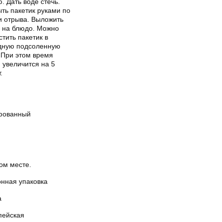
. Дать воде стечь.
ть пакетик руками по
и отрыва. Выложить
у на блюдо. Можно
тить пакетик в
дную подсоленную
 При этом время
 увеличится на 5
.
ованный
ом месте.
онная упаковка
а
пейская