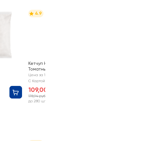
4.9
Кетчуп HEINZ
Томатный
320г
Цена за 1 шт
С Картой №1
109,00 руб
178,94 руб
-39%
до 280 шт