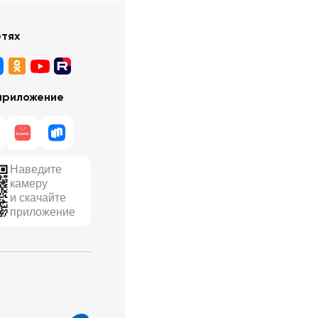
етях
приложение
Наведите
камеру
и скачайте
приложение