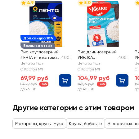
4.9
5.0
Доп.скидка 10%
Баллы за отзыв
Рис круглозерный
Рис длиннозерный
Р
ЛЕНТА в пакетиках,
400г
УВЕЛКА
400г
У
5х80г
шлифованный в
п
Цена за 1 шт
Цена за 1 шт
Це
пакетиках, 5х80г
п
С Картой №1
С Картой №1
С 
69,99 руб
104,99 руб
1
84,29 руб
142,19 руб
16
-16%
-26%
до 76 шт
до 40 шт
до
Другие категории с этим товаром
Макароны, крупы, мука
Крупы, бобовые
В варочных па