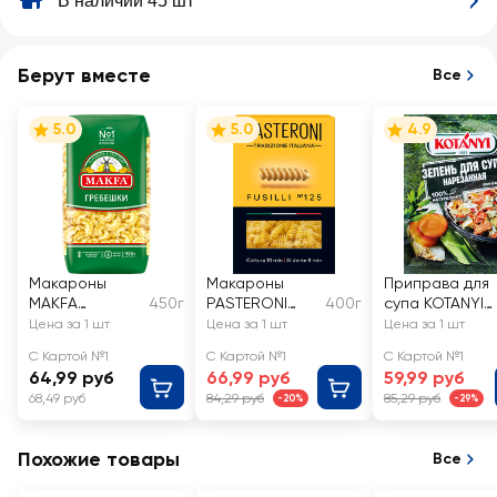
В наличии 45 шт
Берут вместе
Все
5.0
5.0
4.9
Макароны
Макароны
Приправа для
MAKFA
450г
PASTERONI
400г
супа KOTANYI
Петушиные
Fusilli №125
зелень
Цена за 1 шт
Цена за 1 шт
Цена за 1 шт
гребешки
группа А
нарезанная
С Картой №1
С Картой №1
С Картой №1
высший сорт
64,99 руб
66,99 руб
59,99 руб
68,49 руб
84,29 руб
85,29 руб
-20%
-29%
Похожие товары
Все