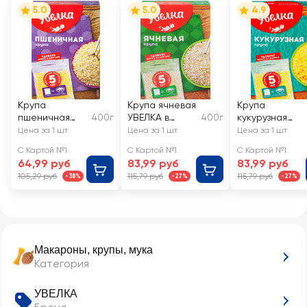
5.0
5.0
4.9
Крупа
Крупа ячневая
Крупа
пшеничная
400г
УВЕЛКА в
400г
кукурузная
УВЕЛКА в
пакетиках,
УВЕЛКА в
Цена за 1 шт
Цена за 1 шт
Цена за 1 шт
пакетиках,
5х80г
пакетиках,
С Картой №1
С Картой №1
С Картой №1
5х80г
5х80г
64,99 руб
83,99 руб
83,99 руб
105,29 руб
115,79 руб
115,79 руб
-38%
-27%
-27%
Макароны, крупы, мука
Категория
УВЕЛКА