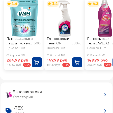
4.4
3.4
4.2
Пятновыводите
Пятновыводи
Пятновыводи
ль для тканей
500г
тель ION
500мл
тель LAVELIQ
LAMM
Цена за 1 шт
Цена за 1 шт
Цена за 1 шт
порошкообраз
С Картой №1
С Картой №1
С Картой №1
ный
264,99 руб
149,99 руб
149,99 руб
410,59 руб
184,19 руб
210,59 руб
-35%
-18%
-28%
Бытовая химия
Категория
I-TEX