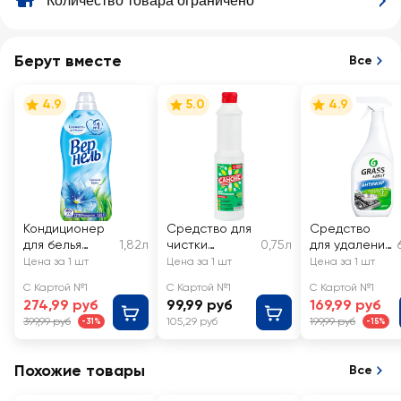
Количество товара ограничено
Берут вместе
Все
4.9
5.0
4.9
Кондиционер
Средство для
Средство
для белья
1,82л
чистки
0,75л
для удаления
ВЕРНЕЛЬ
сантехники
жира нагара
Цена за 1 шт
Цена за 1 шт
Цена за 1 шт
Свежий бриз
САНОКС
и копоти со
С Картой №1
С Картой №1
С Картой №1
сковородок
274,99 руб
99,99 руб
169,99 руб
плит и других
399,99 руб
105,29 руб
199,99 руб
-31%
-15%
поверхносте
й GRASS
Azelit
Похожие товары
Все