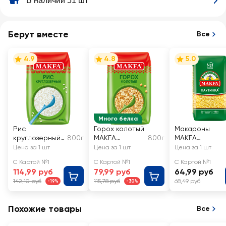
В наличии 51 шт
Берут вместе
Все
4.9
4.8
5.0
Много белка
Рис
Горох колотый
Макароны
круглозерный
800г
MAKFA
800г
MAKFA
MAKFA
шлифованный
Вермишель
Цена за 1 шт
Цена за 1 шт
Цена за 1 шт
шлифованный
тонкая высший
С Картой №1
С Картой №1
С Картой №1
сорт
114,99 руб
79,99 руб
64,99 руб
142,10 руб
115,78 руб
68,49 руб
-19%
-30%
Похожие товары
Все