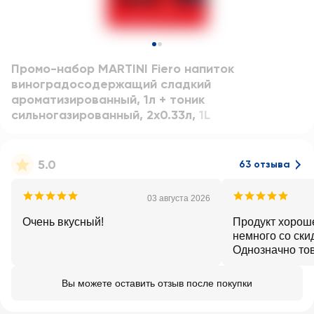
Промо-набор MARTINI Fiero напиток
виноградосодержащий сладкий
ароматизированный, 1л + тоник
сильногазированный, 2х0.33л
,
1L
5.0
63 отзыва
03 августа 2026
Очень вкусный!
Продукт хороше
немного со ски
Однозначно то
буду ещё приоб
необходимости
Вы можете оставить отзыв после покупки
мартини 👌 Все