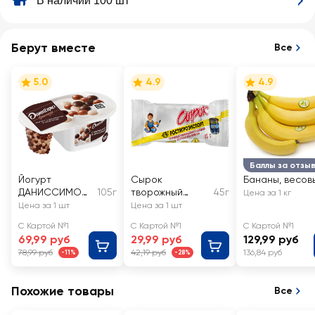
В наличии 100 шт
Берут вместе
Все
5.0
4.9
4.9
Баллы за отзы
Йогурт
Сырок
Бананы, весов
ДАНИССИМО
105г
творожный
45г
Цена за 1 кг
Фантазия
глазированный
Цена за 1 шт
Цена за 1 шт
Хрустящие
РОСТАГРОЭКСП
С Картой №1
С Картой №1
С Картой №1
шарики в
ОРТ с вареной
69,99 руб
29,99 руб
129,99 руб
шоколаде 6,9%,
сгущенкой 15%, c
78,99 руб
42,19 руб
136,84 руб
-11%
-28%
без змж
змж
Похожие товары
Все