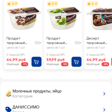
4.9
5.0
4.6
Продукт
Продукт
Десерт
творожный
130г
творожный
130г
творожный
ДАНИССИМО с
ДАНИССИМО с
ДАНИССИМО
Цена за 1 шт
Цена за 1 шт
Цена за 1 шт
хрустящими
киви 5,5%, без
Шоколадный
С Картой №1
С Картой №1
С Картой №1
шариками в
змж
трюфель 5,7%,
64,99 руб
59,99 руб
64,99 руб
шоколаде 7,2%,
без змж
73,69 руб
73,69 руб
90,59 руб
-11%
-18%
-28%
без змж
Молочные продукты, яйцо
Категория
ДАНИССИМО