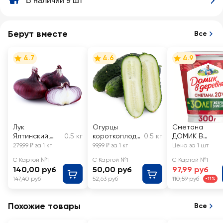
В наличии 9 шт
Берут вместе
Все
4.7
4.6
4.9
Лук
Огурцы
Сметана
Ялтинский,
0.5 кг
короткоплодн
0.5 кг
ДОМИК В
весовой
ые грунтовые,
ДЕРЕВНЕ 20%,
279,99 ₽ за 1 кг
99,99 ₽ за 1 кг
Цена за 1 шт
весовые
без змж
С Картой №1
С Картой №1
С Картой №1
140,00 руб
50,00 руб
97,99 руб
147,40 руб
52,63 руб
110,59 руб
-11%
Похожие товары
Все