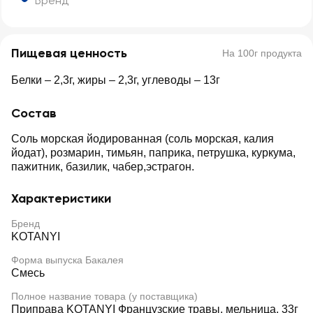
Бренд
Пищевая ценность
На 100г продукта
Белки – 2,3г, жиры – 2,3г, углеводы – 13г
Состав
Соль морская йодированная (соль морская, калия
йодат), розмарин, тимьян, паприка, петрушка, куркума,
пажитник, базилик, чабер,эстрагон.
Характеристики
Бренд
KOTANYI
Форма выпуска Бакалея
Смесь
Полное название товара (у поставщика)
Приправа KOTANYI Французские травы, мельница, 33г