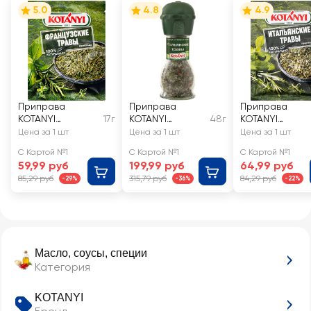
5.0
4.8
4.9
Приправа
Приправа
Приправа
KOTANYI
17г
KOTANYI
48г
KOTANYI
Французские
Итальянские
Итальянские
Цена за 1 шт
Цена за 1 шт
Цена за 1 шт
травы
травы, мельница
травы
С Картой №1
С Картой №1
С Картой №1
59,99 руб
199,99 руб
64,99 руб
85,29 руб
315,79 руб
84,29 руб
-29%
-36%
-22%
Масло, соусы, специи
Категория
KOTANYI