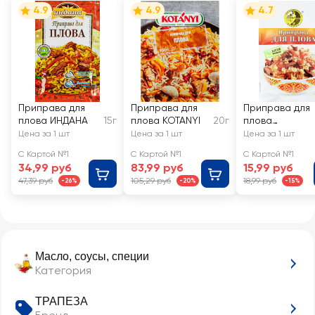
4.9
4.9
4.7
Приправа для
Приправа для
Приправа для
плова ИНДАНА
15г
плова KOTANYI
20г
плова
СОЛНЕЧНЫЙ
Цена за 1 шт
Цена за 1 шт
Цена за 1 шт
ОСТРОВ
С Картой №1
С Картой №1
С Картой №1
34,99 руб
83,99 руб
15,99 руб
47,39 руб
105,29 руб
18,99 руб
-26%
-20%
-15%
Масло, соусы, специи
Категория
ТРАПЕЗА