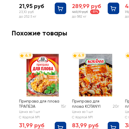
21,95 руб
289,99 руб
4
23,10 руб
463,19 руб
73
-37%
до 252.5 кг
до 582 кг
до
Похожие товары
4.9
4.9
Приправа для плова
Приправа для
П
ТРАПЕЗА
15г
плова KOTANYI
20г
п
Цена за 1 шт
Цена за 1 шт
Це
С Картой №1
С Картой №1
С 
31,99 руб
83,99 руб
3