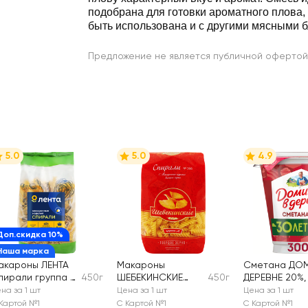
подобрана для готовки ароматного плова,
быть использована и с другими мясными 
Предложение не является публичной офертой
5.0
5.0
4.9
Доп.скидка 10%
Наша марка
акароны ЛЕНТА
Макароны
Сметана ДОМ
пирали группа А,
450г
ШЕБЕКИНСКИЕ
450г
ДЕРЕВНЕ 20%,
ысший сорт
Спирали группа А,
змж
на за 1 шт
Цена за 1 шт
Цена за 1 шт
высший сорт
Картой №1
С Картой №1
С Картой №1