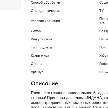
Способ обработки
Суше
Стандарт качества
ТУ
При 
Условия хранения
+25.
Сахар
Без 
Вид упаковки
Саш
Тип продукта
Прип
Кухни мира
Узбе
Страна
Росс
Артикул
5116
Описание
Плов – это главное национальное блюдо в
странах! Приправа для плова ИНДАНА, со
основе традиционных восточных рецептов
плову характерный вкус и аромат. Смесь 