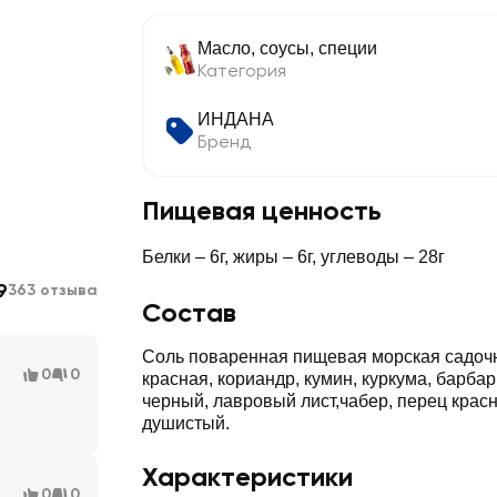
Масло, соусы, специи
Категория
ИНДАНА
Бренд
Пищевая ценность
Белки – 6г, жиры – 6г, углеводы – 28г
9
363 отзыва
Состав
Соль поваренная пищевая морская садочн
0
0
красная, кориандр, кумин, куркума, барбар
черный, лавровый лист,чабер, перец крас
душистый.
Характеристики
0
0