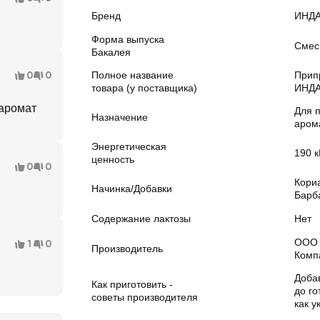
Бренд
ИНД
Форма выпуска
Смес
Бакалея
0
0
Полное название
Прип
товара (у поставщика)
ИНДА
 аромат
Для п
Назначение
аром
Энергетическая
190 к
ценность
0
0
Кори
Начинка/Добавки
Барб
Содержание лактозы
Нет
ООО 
1
0
Производитель
Комп
Доба
Как приготовить -
до го
советы производителя
как у