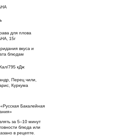
АНА
ь
рава для плова
НА, 15г
ридания вкуса и
ата блюдам
Кал/795 кДж
андр, Перец чили,
арис, Куркума
«Русская Бакалейная
ания»
влять за 5–10 минут
товности блюда или
казано в рецепте.