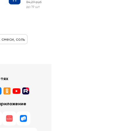
84,29 руб
-45%
до 19 шт
 смеси, соль
етях
приложение