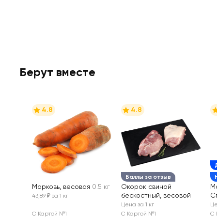
Берут вместе
4.8
4.8
Баллы за отзыв
Морковь, весовая
0.5 кг
Окорок свиной
М
бескостный, весовой
С
43,89 ₽ за 1 кг
в
Цена за 1 кг
Це
С Картой №1
С Картой №1
С 