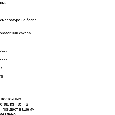
ный
температуре не более
добавления сахара
е
рава
кская
ия
26
 восточных
ставленная на
, придаст вашему
идеально