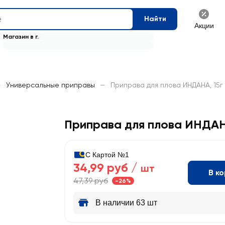
Найти
Акции
Магазин в г.
—
Универсальные приправы
—
Приправа для плова ИНДАНА, 15г
Приправа для плова ИНДА
С Картой №1
34,99 руб /
шт
В к
47,39 руб
-26%
В наличии 63 шт