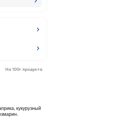
На 100г продукта
априка, кукурузный
озмарин.