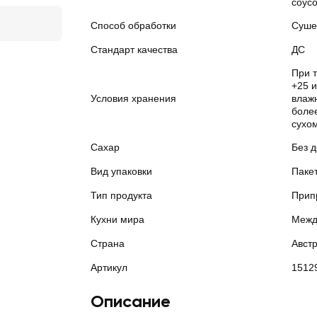
соусо
Способ обработки
Суше
Стандарт качества
ДС
При 
+25 
Условия хранения
влажн
боле
сухом
Сахар
Без 
Вид упаковки
Паке
Тип продукта
Прип
Кухни мира
Межд
Страна
Авст
Артикул
1512
Описание