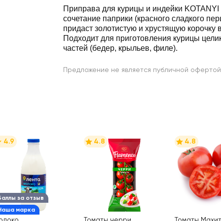
Приправа для курицы и индейки KOTANYI 
сочетание паприки (красного сладкого перц
придаст золотистую и хрустящую корочку 
Подходит для приготовления курицы цели
частей (бедер, крыльев, филе).
Предложение не является публичной офертой
4.9
4.8
4.8
Баллы за отзыв
Наша марка
олоко
Томаты черри
Томаты Махит