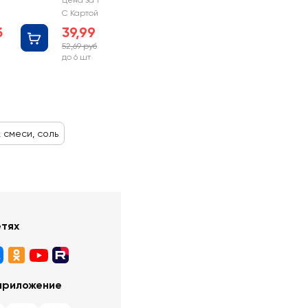
Цена за 1 шт
С Картой №1
б
39,99 руб
52,69 руб
-24%
до 6 шт
 смеси, соль
етях
приложение