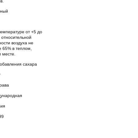
в.
ный
температуре от +5 до
и относительной
ости воздуха не
е 65% в теплом,
 месте.
добавления сахара
т
рава
ународная
рия
99