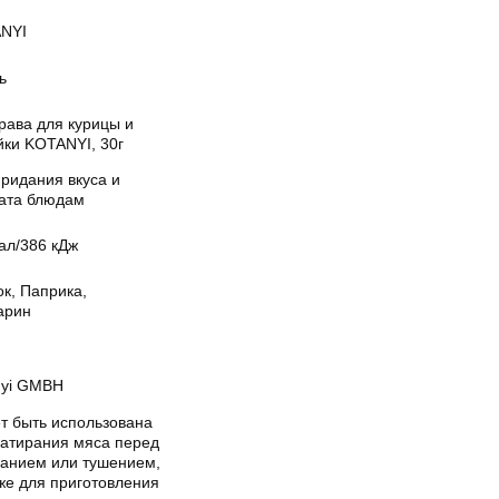
NYI
ь
рава для курицы и
йки KOTANYI, 30г
ридания вкуса и
ата блюдам
ал/386 кДж
к, Паприка,
арин
nyi GMBH
т быть использована
натирания мяса перед
канием или тушением,
же для приготовления