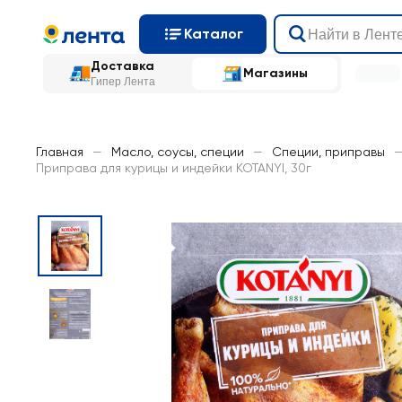
Каталог
Доставка
Магазины
Гипер Лента
Главная
—
Масло, соусы, специи
—
Специи, приправы
Приправа для курицы и индейки KOTANYI, 30г