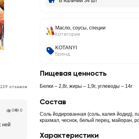
В наличии 34 шт
Масло, соусы, специи
Категория
KOTANYI
Бренд
Пищевая ценность
Белки – 2,8г, жиры – 1,9г, углеводы – 14г
229 отзывов
Состав
0
0
Соль йодированная (соль, калия йодид), п
крахмал, чеснок, белый перец, майоран, р
с ней
Характеристики