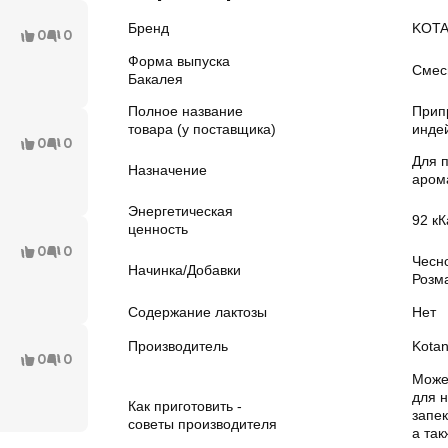
Бренд
KOTA
0
0
Форма выпуска
Смес
Бакалея
Полное название
Прип
товара (у поставщика)
инде
0
0
Для п
Назначение
аром
Энергетическая
92 кК
ценность
0
0
Чесно
Начинка/Добавки
Розм
Содержание лактозы
Нет
Производитель
Kota
0
0
Може
для 
Как приготовить -
запе
советы производителя
а так