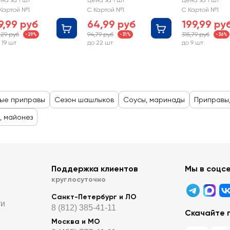
на за 1 шт
Цена за 1 шт
Цена за 1 шт
паприкой
Картой №1
С Картой №1
С Картой №1
9,99 руб
64,99 руб
199,99 ру
,29 руб
94,79 руб
315,79 руб
-29%
-31%
-36%
 19 шт
до 22 шт
до 9 шт
ые приправы
Сезон шашлыков
Соусы, маринады
Приправы,
, майонез
Поддержка клиентов
Мы в соцс
круглосуточно
Санкт-Петербург и ЛО
ти
8 (812) 385-41-11
Скачайте 
Москва и МО