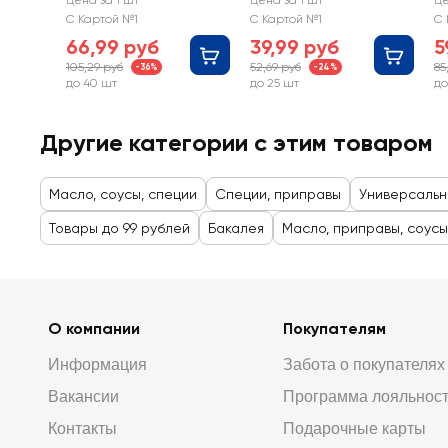
Цена за 1 шт
Цена за 1 шт
Це
С Картой №1
С Картой №1
С 
66,99 руб
39,99 руб
5
105,29 руб
52,69 руб
85
-36%
-24%
до 40 шт
до 25 шт
до
Другие категории с этим товаром
Масло, соусы, специи
Специи, приправы
Универсальн
Товары до 99 рублей
Бакалея
Масло, приправы, соусы
О компании
Покупателям
Информация
Забота о покупателях
Вакансии
Программа лояльнос
Контакты
Подарочные карты