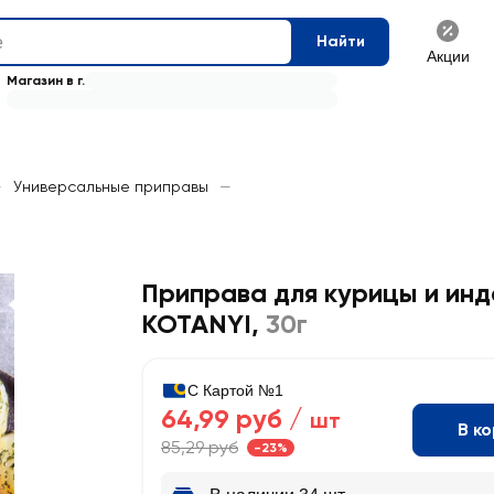
Найти
Акции
Магазин в г.
—
Универсальные приправы
—
Приправа для курицы и инд
KOTANYI
,
30г
С Картой №1
64,99 руб /
шт
В к
85,29 руб
-23%