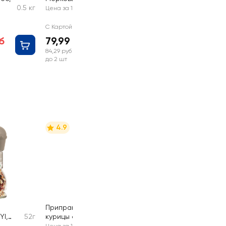
0.5 кг
Цена за 1 шт
С Картой №1
б
79,99 руб
84,29 руб
до 2 шт
4.9
я
Приправа для
YI,
52г
курицы с чесноком
20г
ORIENT