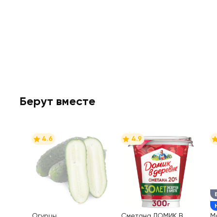
Берут вместе
4.6
4.9
Огурцы
Сметана ДОМИК В
М