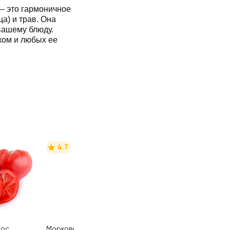
– это гармоничное
а) и трав. Она
вашему блюду.
ком и любых ее
4.7
ос,
Морковь мытая
1000г