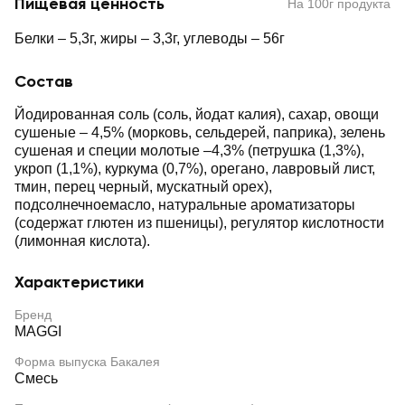
Пищевая ценность
На 100г продукта
Белки – 5,3г, жиры – 3,3г, углеводы – 56г
Состав
Йодированная соль (соль, йодат калия), сахар, овощи
сушеные – 4,5% (морковь, сельдерей, паприка), зелень
сушеная и специи молотые –4,3% (петрушка (1,3%),
укроп (1,1%), куркума (0,7%), орегано, лавровый лист,
тмин, перец черный, мускатный орех),
подсолнечноемасло, натуральные ароматизаторы
(содержат глютен из пшеницы), регулятор кислотности
(лимонная кислота).
Характеристики
Бренд
MAGGI
Форма выпуска Бакалея
Смесь