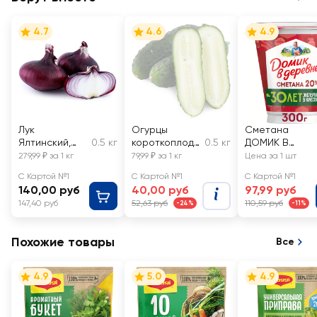
4.7
4.6
4.9
Лук
Огурцы
Сметана
Ялтинский,
0.5 кг
короткоплодн
0.5 кг
ДОМИК В
весовой
ые грунтовые,
ДЕРЕВНЕ 20%,
279,99 ₽ за 1 кг
79,99 ₽ за 1 кг
Цена за 1 шт
весовые
без змж
С Картой №1
С Картой №1
С Картой №1
140,00 руб
40,00 руб
97,99 руб
147,40 руб
52,63 руб
110,59 руб
-24%
-11%
Похожие товары
Все
4.9
5.0
4.9