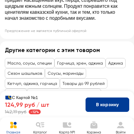
придает насыщенный вкус перца, созревшего под
щедрым южным солнцем. Продукт понравится как
ценителям кавказской кухни, так и тем, кто только
начал знакомство с подобными вкусами.
Предложение не является публичной офертой
Другие категории с этим товаром
Масло, соусы, специи
Горчица, хрен, аджика
Аджика
Сезон шашлыков
Соусы, маринады
Кетчуп, аджика, горчица
Товары до 99 рублей
Бакалея
Масло, приправы, соусы, майонез
С Картой №1
124,99 руб /
шт
В корзину
142,19 руб
-12%
Главная
Каталог
Карта №1
Корзина
Войти