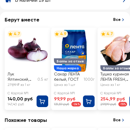
В наличии 19 шт
Берут вместе
Все
4.7
4.9
4.7
Баллы за отзыв
Наша марка
Баллы за отзы
Лук
Сахар ЛЕНТА
Тушка куриная
Ялтинский,
0.5 кг
белый, ГОСТ
1000г
ЛЕНТА FRESH,
весовой
весовая
279,99 ₽ за 1 кг
Цена за 1 шт
Цена за 1 кг
С Картой №1
С Картой №1
С Картой №1
140,00 руб
99,99 руб
254,99 руб
147,40 руб
131,59 руб
299,99 руб
-24%
-15%
Похожие товары
Все