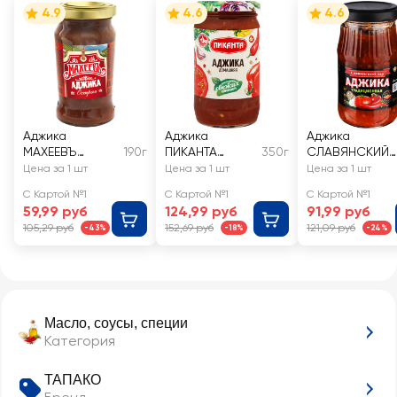
4.9
4.6
4.6
Аджика
Аджика
Аджика
МАХЕЕВЪ
190г
ПИКАНТА
350г
СЛАВЯНСКИЙ
Острая
Домашняя
ДАР
Цена за 1 шт
Цена за 1 шт
Цена за 1 шт
Традиционная
С Картой №1
С Картой №1
С Картой №1
59,99 руб
124,99 руб
91,99 руб
105,29 руб
152,69 руб
121,09 руб
-43%
-18%
-24%
Масло, соусы, специи
Категория
ТАПАКО