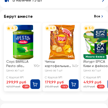
В наличии 73 шт
Берут вместе
Все
4.7
4.9
5.0
Много белка
Соус BARILLA
Чипсы
Йогурт EPICA
Pesto alla
190г
картофельные
140г
Киви и фейхоа
Genovese, с
LAY'S Сыр
4,8%, без змж
Цена за 1 шт
Цена за 1 шт
Цена за 1 шт
базиликом
С Картой №1
С Картой №1
С Картой №1
299,99 руб
179,99 руб
49,99 руб
421,09 руб
210,59 руб
63,19 руб
-28%
-14%
-20%