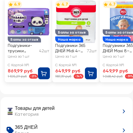
4.9
4.7
4.7
Баллы за отзыв
Баллы за отзы
Баллы за отзыв
Наша марка
Наша марка
Подгузники-
Подгузники 365
Подгузники 365
трусики
42шт
ДНЕЙ Midi 4–
72шт
ДНЕЙ Maxi 8–
YASASHII 6XXL
9кг
18кг
Цена за 1 шт
Цена за 1 шт
Цена за 1 шт
15–25кг
С Картой №1
С Картой №1
С Картой №1
869,99 руб
649,99 руб
649,99 руб
1 105,29 руб
987,39 руб
1 068,42 руб
-21%
-34%
-39%
Товары для детей
Категория
365 ДНЕЙ