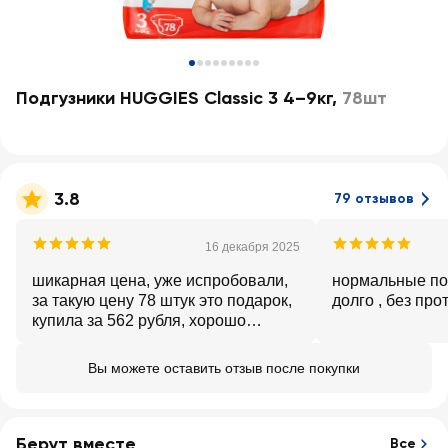
Подгузники HUGGIES Classic 3 4–9кг
,
78шт
3.8
79 отзывов
16 декабря 2025
шикарная цена, уже испробовали,
нормальные по
за такую цену 78 штук это подарок,
долго , без про
купила за 562 рубля, хорошо
прилегают к малышу, не протекли
всё сухо и комфортно, я такие
Вы можете оставить отзыв после покупки
первый раз купила и не пожалела,
отличные подгузники.
Берут вместе
Все