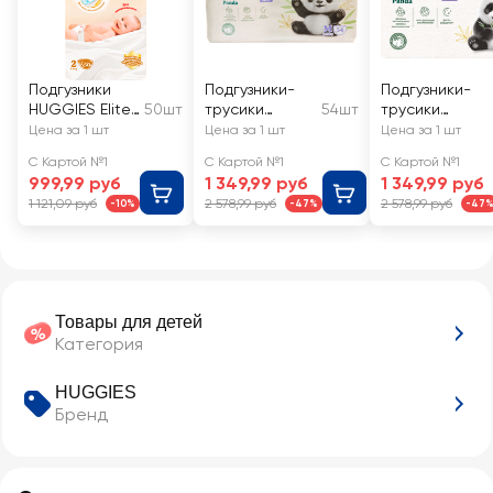
Подгузники
Подгузники-
Подгузники-
HUGGIES Elite
50шт
трусики
54шт
трусики
Soft 2 4–6кг
HUGGIES
HUGGIES
Цена за 1 шт
Цена за 1 шт
Цена за 1 шт
Нэчурмэйд
Нэчурмэйд
С Картой №1
С Картой №1
С Картой №1
размер 3, 6–
размер 4, 9–
999,99 руб
1 349,99 руб
1 349,99 руб
11кг
14кг
1 121,09 руб
2 578,99 руб
2 578,99 руб
-10%
-47%
-47
Товары для детей
Категория
HUGGIES
Бренд