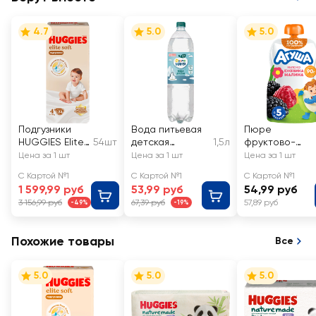
4.7
5.0
5.0
Подгузники
Вода питьевая
Пюре
HUGGIES Elite
54шт
детская
1,5л
фруктово-
Soft 4 8–14кг
ФРУТОНЯНЯ
ягодное
Цена за 1 шт
Цена за 1 шт
Цена за 1 шт
детское АГУШ
С Картой №1
С Картой №1
С Картой №1
Яблоко, ежевик
1 599,99 руб
53,99 руб
54,99 руб
малина, с 5
3 156,99 руб
67,39 руб
57,89 руб
-49%
-19%
месяцев
Похожие товары
Все
5.0
5.0
5.0