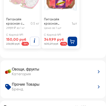
Питахайя
Питахайя
красная с
0.5 кг
красная
1шт
белой
АРТФРУТ, шт
299,99 ₽ за 1 кг
Цена за 1 шт
мякотью,
С Картой №1
С Картой №1
весовая
150,00 руб
349,99 руб
236,85 руб
405,29 руб
-36%
-13%
Овощи, фрукты
Категория
Прочие Товары
Бренд