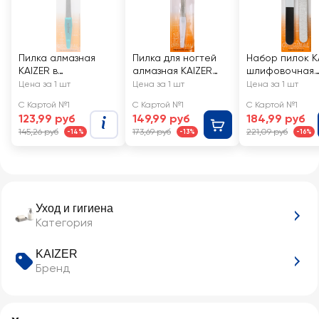
Пилка алмазная
Пилка для ногтей
Набор пилок K
KAIZER в
алмазная KAIZER
шлифовочная
ассортименте, Арт.
№7, цвета в
180/200,
Цена за 1 шт
Цена за 1 шт
Цена за 1 шт
701030
ассортименте
полировочная
С Картой №1
С Картой №1
С Картой №1
175мм, Арт. 701062
320/600/3000 
123,99 руб
149,99 руб
184,99 руб
501012
145,26 руб
173,69 руб
221,09 руб
-14%
-13%
-16%
Уход и гигиена
Категория
KAIZER
Бренд