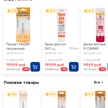
3.6
5.0
4.9
Пинцет KAIZER
Крем для ног
Диски ватные
скошенный
EVO с
100мл
Я САМАЯ
мочевиной
Цена за 1 шт
Цена за 1 шт
Цена за 1 шт
С Картой №1
С Картой №1
С Картой №1
199,99 руб
199,99 руб
99,99 руб
252,69 руб
236,89 руб
126,39 руб
-20%
-15%
-20%
Похожие товары
Все
5.0
4.6
5.0