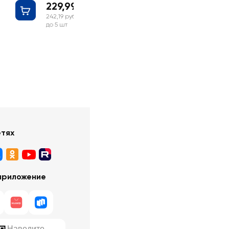
229,99 руб
242,19 руб
до 5 шт
етях
приложение
Наведите