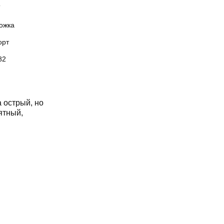
Т
ожка
орт
82
 острый, но
ятный,