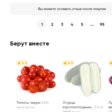
Вы можете оставить отзыв после покупки
1
2
3
4
5
...
95
Берут вместе
4.6
4.6
Томаты черри
250г
Огурцы
Л
короткоплодные
0.5 кг
в
Цена за 1 шт
грунтовые,
79,99 ₽ за 1 кг
27