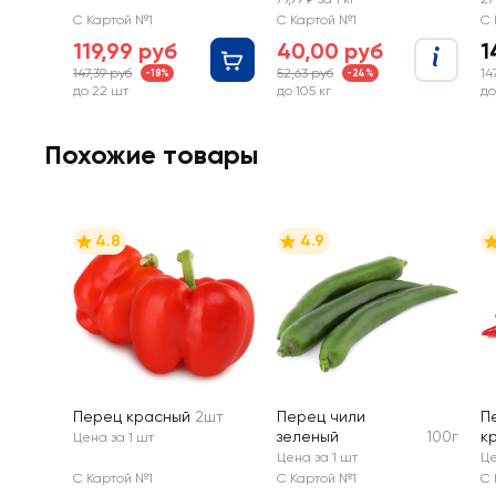
весовые
С Картой №1
С Картой №1
С 
119,99 руб
40,00 руб
1
147,39 руб
52,63 руб
14
-18%
-24%
до 22 шт
до 105 кг
до
Похожие товары
4.8
4.9
Перец красный
2шт
Перец чили
П
зеленый
100г
к
Цена за 1 шт
Цена за 1 шт
Це
С Картой №1
С Картой №1
С 