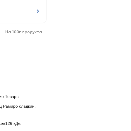
На 100г продукта
ие Товары
ц Рамиро сладкий,
ал/126 кДж