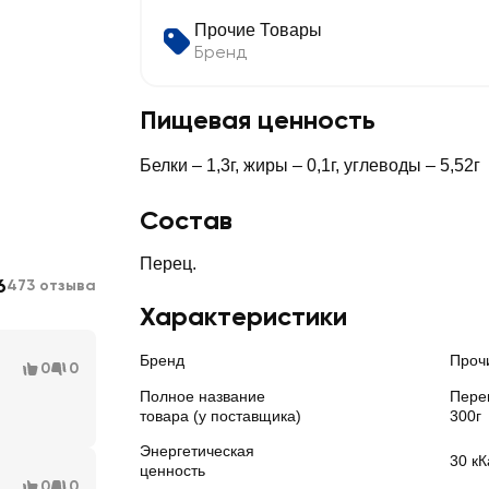
Прочие Товары
Бренд
Пищевая ценность
Белки – 1,3г, жиры – 0,1г, углеводы – 5,52г
Состав
Перец.
6
473 отзыва
Характеристики
Бренд
Проч
0
0
Полное название
Пере
товара (у поставщика)
300г
Энергетическая
30 кК
ценность
0
0