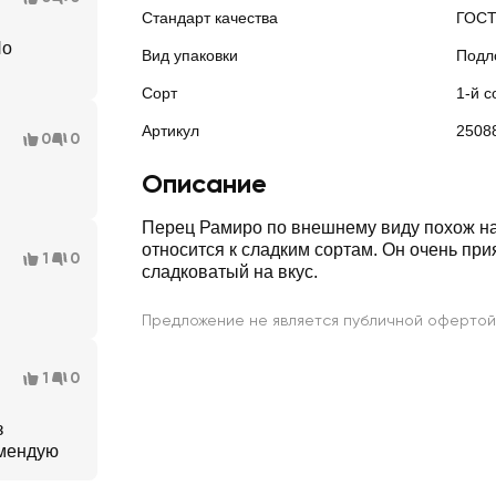
Стандарт качества
ГОС
Но
Вид упаковки
Подл
Сорт
1-й с
Артикул
2508
0
0
Описание
Перец Рамиро по внешнему виду похож на
относится к сладким сортам. Он очень при
1
0
сладковатый на вкус.
Предложение не является публичной офертой
1
0
з
омендую