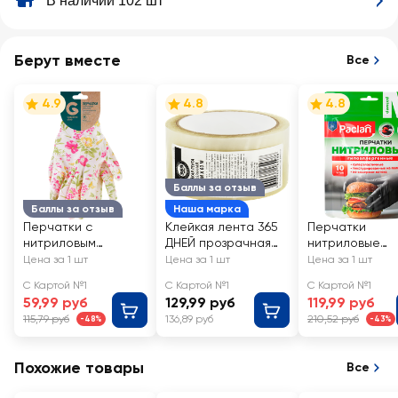
В наличии 102 шт
Берут вместе
Все
4.9
4.8
4.8
Баллы за отзыв
Баллы за отзыв
Наша марка
Перчатки с
Клейкая лента 365
Перчатки
нитриловым
ДНЕЙ прозрачная
нитриловые
покрытием
48мм, 60м
PACLAN Practi,
Цена за 1 шт
Цена за 1 шт
Цена за 1 шт
GIARDINO CLUB р.
размер M, Арт.
С Картой №1
С Картой №1
С Картой №1
M, L полиэстер, Арт.
407712
59,99 руб
129,99 руб
119,99 руб
GVGL10-1
115,79 руб
136,89 руб
210,52 руб
-48%
-43%
Похожие товары
Все