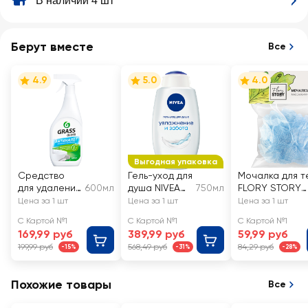
В наличии 4 шт
Берут вместе
Все
4.9
5.0
4.0
Выгодная упаковка
Средство
Гель-уход для
Мочалка для т
для удаления
600мл
душа NIVEA
750мл
FLORY STORY
известкового
Увлажнение и
Бантик
Цена за 1 шт
Цена за 1 шт
Цена за 1 шт
налета и
забота, для
С Картой №1
С Картой №1
С Картой №1
ржавчины
всей семьи,
169,99 руб
389,99 руб
59,99 руб
GRASS Gloss
увлажняющий
199,99 руб
568,49 руб
84,29 руб
-15%
-31%
-28%
Похожие товары
Все