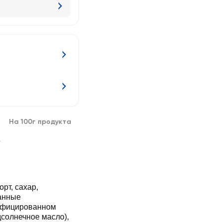
На 100г продукта
г
рт, сахар,
анные
дифицированном
дсолнечное масло),