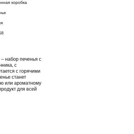
онная коробка
нье
ия
68
– набор печенья с
ника, с
тается с горячими
енье станет
аю или ароматному
продукт для всей