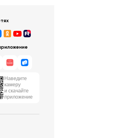
етях
приложение
Наведите
камеру
и скачайте
приложение