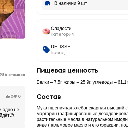
В наличии 9 шт
Сладости
Категория
DELISSE
Бренд
Пищевая ценность
986 отзывов
Белки – 7,5г, жиры – 25,9г, углеводы – 61,1
Состав
0
0
Мука пшеничная хлебопекарная высший со
и одно не
маргарин (рафинированные дезодориров
айдёт😉
растительные масла в натуральном имо
виде (пальмовое масло и его фракции, по