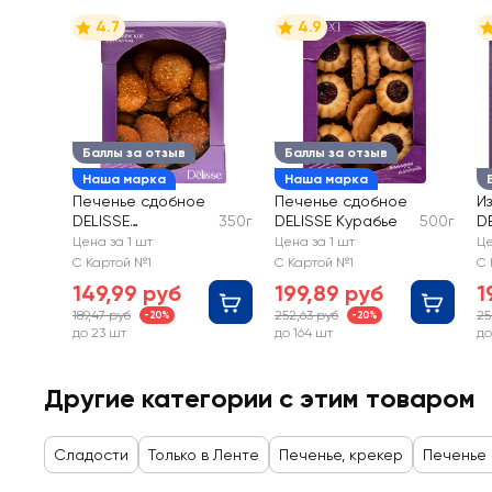
4.7
4.9
Баллы за отзыв
Баллы за отзыв
Наша марка
Наша марка
Печенье сдобное
Печенье сдобное
И
DELISSE
350г
DELISSE Курабье
500г
DE
Итальянское
Цена за 1 шт
Цена за 1 шт
Це
С Картой №1
С Картой №1
С 
149,99 руб
199,89 руб
1
189,47 руб
252,63 руб
25
-20%
-20%
до 23 шт
до 164 шт
до
Другие категории с этим товаром
Сладости
Только в Ленте
Печенье, крекер
Печенье 