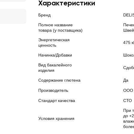
Характеристики
Бренд
DELI
Полное название
Пече
товара (у поставщика)
Швей
Энергетическая
475 к
ценность
Начинка/Добавки
Шоко
Вид бакалейного
Сдоб
изделия
Содержание глютена
Да
Производитель
ООО 
Стандарт качества
СТО
При 
до +2
Условия хранения
влажн
боле