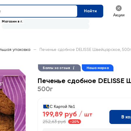
Найти
Акции
Магазин в г.
льшая упаковка
—
Печенье сдобное DELISSE Швейцарское, 500
Баллы за отзыв
Наша марка
Печенье сдобное DELISSE 
500г
С Картой №1
199,89 руб /
шт
В к
252,63 руб
-20%