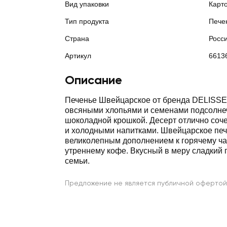
Вид упаковки
Карт
Тип продукта
Пече
Страна
Росс
Артикул
6613
Описание
Печенье Швейцарское от бренда DELISSE 
овсяными хлопьями и семенами подсолнеч
шоколадной крошкой. Десерт отлично соче
и холодными напитками. Швейцарское печ
великолепным дополнением к горячему ч
утреннему кофе. Вкусный в меру сладкий 
семьи.
Предложение не является публичной офертой