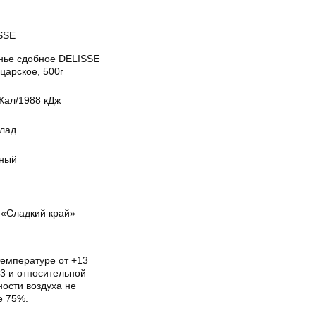
SSE
нье сдобное DELISSE
царское, 500г
Кал/1988 кДж
лад
ный
«Сладкий край»
температуре от +13
3 и относительной
ости воздуха не
е 75%.