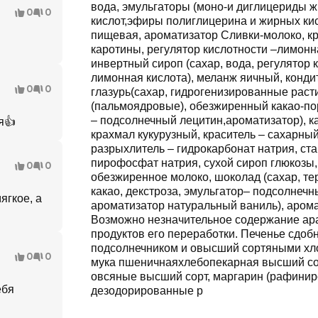
вода, эмульгаторы (моно-и диглицериды 
0
0
кислот,эфиры полиглицерина и жирных кис
пищевая, ароматизатор Сливки-молоко, кр
каротины, регулятор кислотности –лимонна
инвертный сироп (сахар, вода, регулятор 
лимонная кислота), меланж яичный, конди
0
0
глазурь(сахар, гидрогенизированные рас
(пальмоядровые), обезжиренный какао-по
– подсолнечный лецитин,ароматизатор), к
я👍
крахмал кукурузный, краситель – сахарный
разрыхлитель – гидрокарбонат натрия, ст
пирофосфат натрия, сухой сироп глюкозы,
0
0
обезжиренное молоко, шоколад (сахар, тер
какао, декстроза, эмульгатор– подсолнечн
ягкое, а
ароматизатор натуральный ваниль), арома
Возможно незначительное содержание ара
продуктов его переработки. Печенье сдоб
подсолнечником и овысший сортяными хло
0
0
мука пшеничнаяхлебопекарная высший со
овсяные высший сорт, маргарин (рафини
ебя
дезодорированные р