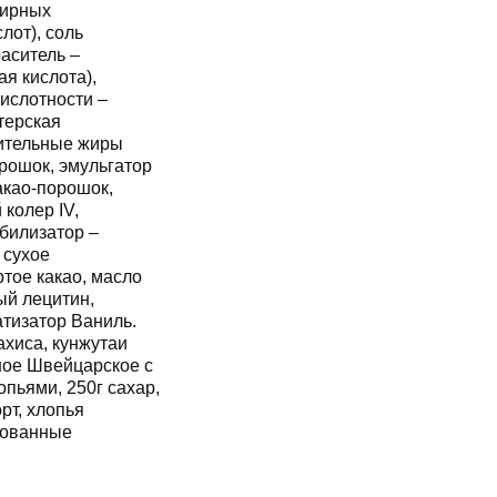
жирных
лот), соль
аситель –
я кислота),
кислотности –
терская
тительные жиры
рошок, эмульгатор
акао-порошок,
 колер IV,
абилизатор –
 сухое
тое какао, масло
ый лецитин,
тизатор Ваниль.
хиса, кунжутаи
ное Швейцарское с
пьями, 250г сахар,
рт, хлопья
рованные