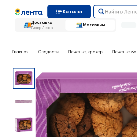
Каталог
Доставка
Магазины
Гипер Лента
Главная
—
Сладости
—
Печенье, крекер
—
Печенье бо