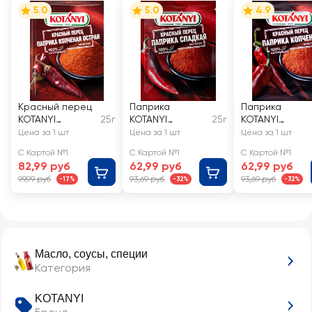
5.0
5.0
4.9
Красный перец
Паприка
Паприка
KOTANYI
25г
KOTANYI
25г
KOTANYI
Паприка
красная
копченая
Цена за 1 шт
Цена за 1 шт
Цена за 1 шт
копченая
молотая
молотая
С Картой №1
С Картой №1
С Картой №1
острая
82,99 руб
62,99 руб
62,99 руб
99,99 руб
93,69 руб
93,69 руб
-17%
-32%
-32%
Масло, соусы, специи
Категория
KOTANYI