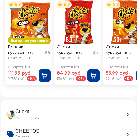
4.9
4.9
4.9
Выгодная упаковка
Палочки
Снеки
Снеки
кукурузные
130г
кукурузные
85г
кукурузные
CHEETOS/
CHEETOS/
CHEETOS/
Цена за 1 шт
Цена за 1 шт
Цена за 1 шт
ЧИТОС со
ЧИТОС Кетчуп
ЧИТОС Сыр
С Картой №1
С Картой №1
С Картой №1
вкусом сыра
111,99 руб
84,99 руб
59,99 руб
147,36 руб
136,84 руб
72,63 руб
-24%
-37%
-17%
Снеки
Категория
CHEETOS