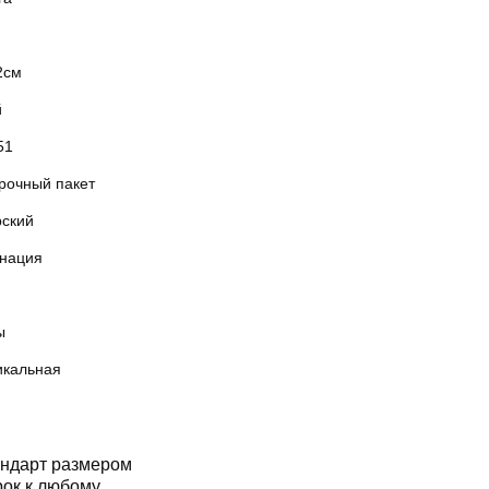
2см
й
51
рочный пакет
рский
нация
ы
икальная
ндарт размером
ок к любому