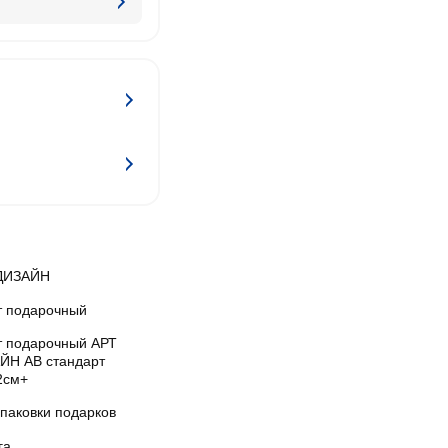
ДИЗАЙН
т подарочный
т подарочный АРТ
ЙН АВ стандарт
2см+
упаковки подарков
га