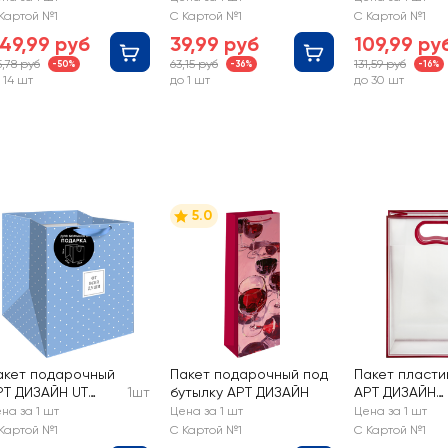
айных напитков
0,5cмх10м
шоколада с
Картой №1
С Картой №1
С Картой №1
4 вида
игрушкой, в
49,99 руб
39,99 руб
109,99 ру
ассортимент
5,78 руб
63,15 руб
131,59 руб
-50%
-36%
-16%
 14 шт
до 1 шт
до 30 шт
5.0
акет подарочный
Пакет подарочный под
Пакет пласти
РТ ДИЗАЙН UT
1шт
бутылку АРТ ДИЗАЙН
АРТ ДИЗАЙН
тандарт плюс,
прозрачный, 
на за 1 шт
Цена за 1 шт
Цена за 1 шт
5х30х25см
24х35х10см
Картой №1
С Картой №1
С Картой №1