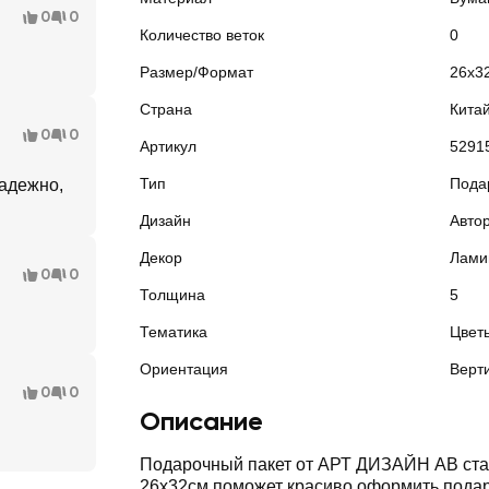
0
0
Количество веток
0
Размер/Формат
26х3
Страна
Кита
0
0
Артикул
5291
Тип
Пода
адежно,
Дизайн
Авто
Декор
Лами
0
0
Толщина
5
Тематика
Цвет
Ориентация
Верт
0
0
Описание
Подарочный пакет от АРТ ДИЗАЙН АВ ста
26х32см поможет красиво оформить подар