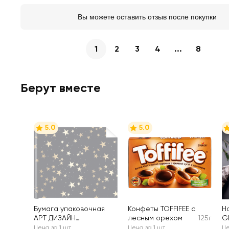
Вы можете оставить отзыв после покупки
1
2
3
4
...
8
Берут вместе
5.0
5.0
Бумага упаковочная
Конфеты TOFFIFEE с
Н
АРТ ДИЗАЙН
лесным орехом
125г
G
Универсальная
К
Цена за 1 шт
Цена за 1 шт
Це