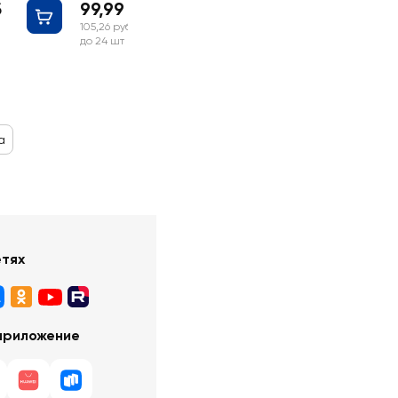
б
99,99 руб
105,26 руб
до 24 шт
а
етях
приложение