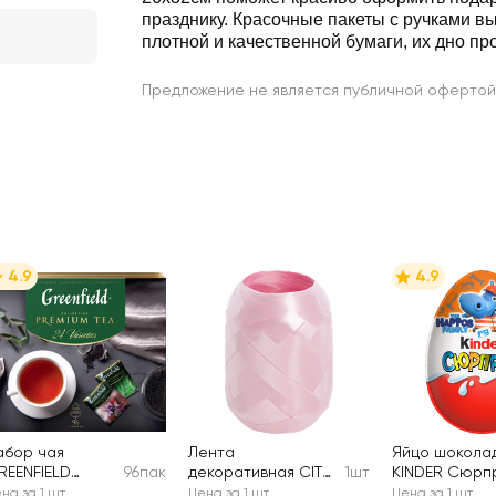
празднику. Красочные пакеты с ручками в
плотной и качественной бумаги, их дно п
Предложение не является публичной офертой
4.9
4.9
абор чая
Лента
Яйцо шокола
REENFIELD
96пак
декоративная CITY
1шт
KINDER Сюрпр
оллекция чая и
HOME TRADE кокон
молочного
на за 1 шт
Цена за 1 шт
Цена за 1 шт