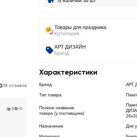
В наличии 36 шт
Товары для праздника
Категория
АРТ ДИЗАЙН
Бренд
Характеристики
Бренд
АРТ 
0
38 отзывов
Тип товара
Паке
Паке
Полное название
0
0
ДИЗА
товара (у поставщика)
26х3
Назначение
Для 
Материал
Бума