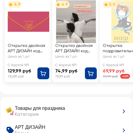
4.9
4.9
5.0
Открытка двойная
Открытка двойная
Открытка
АРТ ДИЗАЙН код
АРТ ДИЗАЙН код
поздравительн
У/250/830
Ф/230
АРТ ДИЗАЙН ко
Цена за 1 шт
Цена за 1 шт
Цена за 1 шт
АМ/330
С Картой №1
С Картой №1
С Картой №1
129,99 руб
74,99 руб
69,99 руб
136,89 руб
78,99 руб
131,99 руб
-46%
Товары для праздника
Категория
АРТ ДИЗАЙН