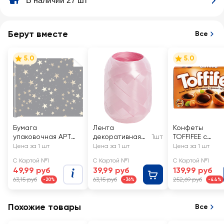
В наличии 27 шт
Берут вместе
Все
5.0
5.0
Бумага
Лента
Конфеты
упаковочная АРТ
декоративная
1шт
TOFFIFEE с
ДИЗАЙН
CITY HOME
лесным орехо
Цена за 1 шт
Цена за 1 шт
Цена за 1 шт
Универсальная
TRADE кокон
С Картой №1
С Картой №1
С Картой №1
глянцевая
0,5cмх10м
49,99 руб
39,99 руб
139,99 руб
63,15 руб
63,15 руб
252,69 руб
-20%
-36%
-44%
Похожие товары
Все