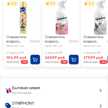
4.8
5.0
4.3
Освежитель
Освежитель
Освежитель
воздуха
300мл
воздуха
250мл
воздуха
SYMPHONY
SYMPHONY
SYMPHONY
Цена за 1 шт
Цена за 1 шт
Цена за 1 шт
Магнолия и
Интерьерный
Интерьерный
С Картой №1
С Картой №1
С Картой №1
ваниль
парфюм
парфюм
104,99 руб
269,99 руб
279,99 руб
Вишня,
Жасмин,
157,89 руб
442,19 руб
368,42 руб
-33%
-38%
-24%
миндаль,
флердоранж,
корица
пачули
Бытовая химия
Категория
SYMPHONY