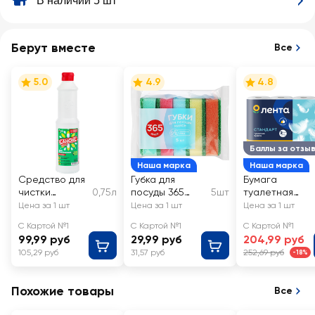
В наличии 5 шт
Берут вместе
Все
5.0
4.9
4.8
Баллы за отзы
Наша марка
Наша марка
Средство для
Губка для
Бумага
чистки
0,75л
посуды 365
5шт
туалетная
сантехники
ДНЕЙ большая
ЛЕНТА 2 слоя
Цена за 1 шт
Цена за 1 шт
Цена за 1 шт
САНОКС
9х6,3х2,5см
С Картой №1
С Картой №1
С Картой №1
99,99 руб
29,99 руб
204,99 руб
105,29 руб
31,57 руб
252,69 руб
-18%
Похожие товары
Все